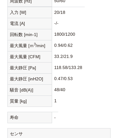
50/60
周波数 [Hz]
入力 [W]
20/18
-/-
電流 [A]
1800/1200
回転数 [min-1]
3
0.94/0.62
最大風量 [ｍ
/min]
33.2/21.9
最大風量 [CFM]
118.58/133.28
最大静圧 [Pa]
0.47/0.53
最大静圧 [inH2O]
48/40
騒音 [dB(A)]
1
質量 [kg]
寿命
-
センサ