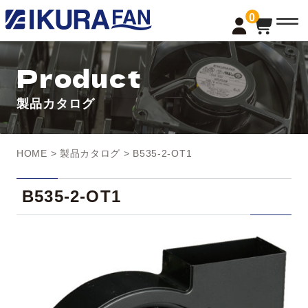
t
0
o
g
g
l
Product
e
n
a
製品カタログ
v
i
g
a
t
HOME
>
製品カタログ
> B535-2-OT1
i
o
n
B535-2-OT1