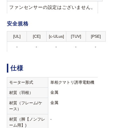
ファンセンサーの設定はございません。
安全規格
[UL]
[CE]
[c-ULus]
[TUV]
[PSE]
-
-
-
-
-
仕様
モーター形式
単相クマトリ誘導電動機
金属
材質（羽根）
金属
材質（フレーム/ケ
ース）
-
材質（脚【ノンフレ
ーム用】)