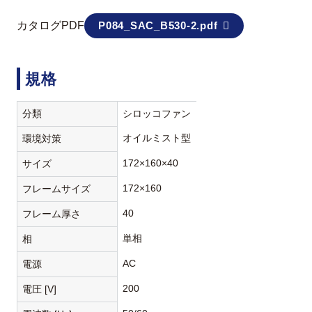
カタログPDF
P084_SAC_B530-2.pdf
規格
分類
シロッコファン
オイルミスト型
環境対策
172×160×40
サイズ
172×160
フレームサイズ
40
フレーム厚さ
単相
相
AC
電源
200
電圧 [V]