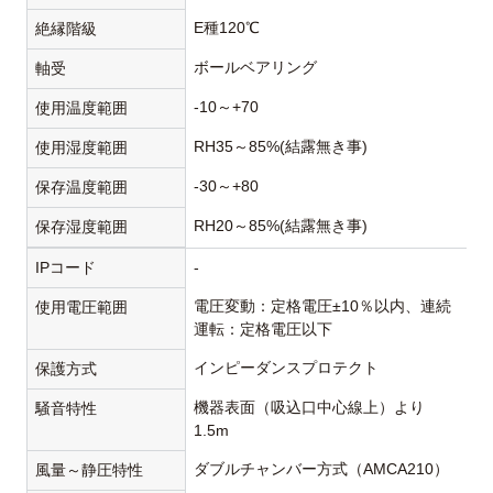
E種120℃
絶縁階級
ボールベアリング
軸受
-10～+70
使用温度範囲
RH35～85%(結露無き事)
使用湿度範囲
-30～+80
保存温度範囲
RH20～85%(結露無き事)
保存湿度範囲
IPコード
-
電圧変動：定格電圧±10％以内、連続
使用電圧範囲
運転：定格電圧以下
インピーダンスプロテクト
保護方式
機器表面（吸込口中心線上）より
騒音特性
1.5m
ダブルチャンバー方式（AMCA210）
風量～静圧特性