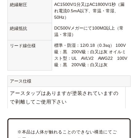
AC1500V/1分又はAC1800V/1秒（漏
絶縁耐圧
れ電流0.5mA以下、常温・常湿、
50Hz）
DC500Vメガーにて100MΩ以上（常
絶縁抵抗
温・常湿）
標準・防湿：12/0.18（0.3sq） 100V
リード線仕様
級：黒 200V級：白又は灰 オイルミ
スト型：UL AVLV2 AWG22 100V
級：黒 200V級：白又は灰
アース仕様
アースタップはありますが塗装されていますの
で剥離してご使用下さい
※本品は人体が触れることのできない構造にてご