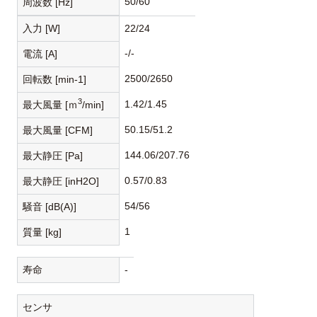
50/60
周波数 [Hz]
入力 [W]
22/24
-/-
電流 [A]
2500/2650
回転数 [min-1]
3
1.42/1.45
最大風量 [ｍ
/min]
50.15/51.2
最大風量 [CFM]
144.06/207.76
最大静圧 [Pa]
0.57/0.83
最大静圧 [inH2O]
54/56
騒音 [dB(A)]
1
質量 [kg]
寿命
-
センサ