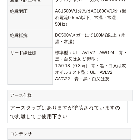
風量～静圧特性
AC1500V/1分又はAC1800V/1秒（漏
絶縁耐圧
れ電流0.5mA以下、常温・常湿、
50Hz）
DC500Vメガーにて100MΩ以上（常
絶縁抵抗
温・常湿）
標準型：UL AVLV2 AWG24 青・
リード線仕様
黒・白又は灰 防湿型：
12/0.18（0.3sq） 青・黒・白又は灰
オイルミスト型：UL AVLV2
AWG22 青・黒・白又は灰
アース仕様
アースタップはありますが塗装されていますの
で剥離してご使用下さい
コンデンサ