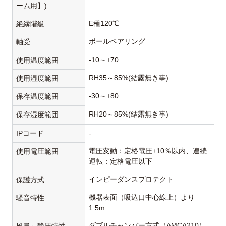
ーム用】)
E種120℃
絶縁階級
ボールベアリング
軸受
-10～+70
使用温度範囲
RH35～85%(結露無き事)
使用湿度範囲
-30～+80
保存温度範囲
RH20～85%(結露無き事)
保存湿度範囲
IPコード
-
電圧変動：定格電圧±10％以内、連続
使用電圧範囲
運転：定格電圧以下
インピーダンスプロテクト
保護方式
機器表面（吸込口中心線上）より
騒音特性
1.5m
ダブルチャンバー方式（AMCA210）