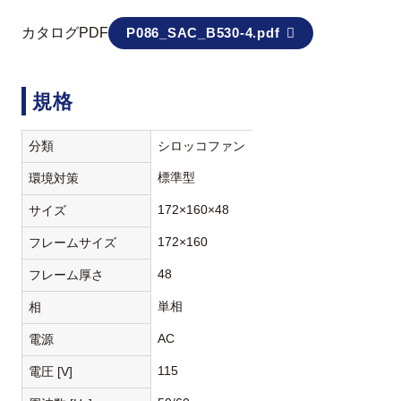
カタログPDF
P086_SAC_B530-4.pdf
規格
分類
シロッコファン
標準型
環境対策
172×160×48
サイズ
172×160
フレームサイズ
48
フレーム厚さ
単相
相
AC
電源
115
電圧 [V]