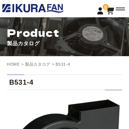
t
0
o
g
g
l
Product
e
n
a
製品カタログ
v
i
g
a
t
HOME
>
製品カタログ
> B531-4
i
o
n
B531-4