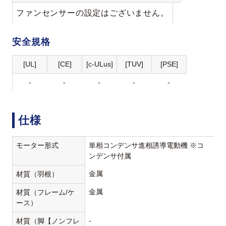
ファンセンサーの設定はございません。
安全規格
[UL]
[CE]
[c-ULus]
[TUV]
[PSE]
-
-
-
-
-
仕様
モーター形式
単相コンデンサ進相誘導電動機 ※コ
ンデンサ付属
金属
材質（羽根）
金属
材質（フレーム/ケ
ース）
-
材質（脚【ノンフレ