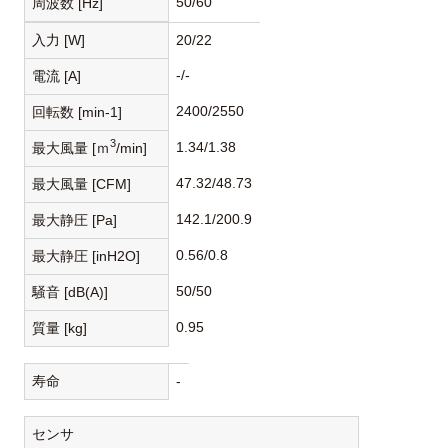
50/60
周波数 [Hz]
入力 [W]
20/22
-/-
電流 [A]
2400/2550
回転数 [min-1]
3
1.34/1.38
最大風量 [ｍ
/min]
47.32/48.73
最大風量 [CFM]
142.1/200.9
最大静圧 [Pa]
0.56/0.8
最大静圧 [inH2O]
50/50
騒音 [dB(A)]
0.95
質量 [kg]
寿命
-
センサ