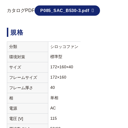
カタログPDF
P085_SAC_B530-3.pdf
規格
分類
シロッコファン
標準型
環境対策
172×160×40
サイズ
172×160
フレームサイズ
40
フレーム厚さ
単相
相
AC
電源
115
電圧 [V]