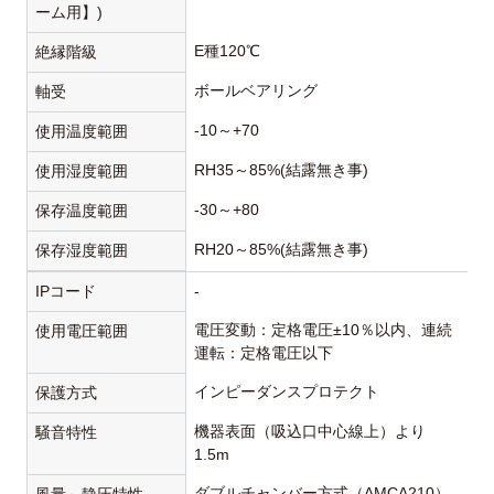
ーム用】)
E種120℃
絶縁階級
ボールベアリング
軸受
-10～+70
使用温度範囲
RH35～85%(結露無き事)
使用湿度範囲
-30～+80
保存温度範囲
RH20～85%(結露無き事)
保存湿度範囲
IPコード
-
電圧変動：定格電圧±10％以内、連続
使用電圧範囲
運転：定格電圧以下
インピーダンスプロテクト
保護方式
機器表面（吸込口中心線上）より
騒音特性
1.5m
ダブルチャンバー方式（AMCA210）