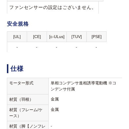
ファンセンサーの設定はございません。
安全規格
[UL]
[CE]
[c-ULus]
[TUV]
[PSE]
-
-
-
-
-
仕様
モーター形式
単相コンデンサ進相誘導電動機 ※コ
ンデンサ付属
金属
材質（羽根）
金属
材質（フレーム/ケ
ース）
-
材質（脚【ノンフレ