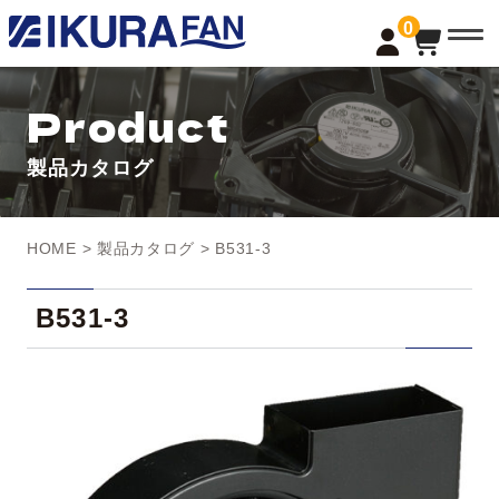
t
0
o
g
g
l
Product
e
n
a
製品カタログ
v
i
g
a
t
HOME
>
製品カタログ
> B531-3
i
o
n
B531-3