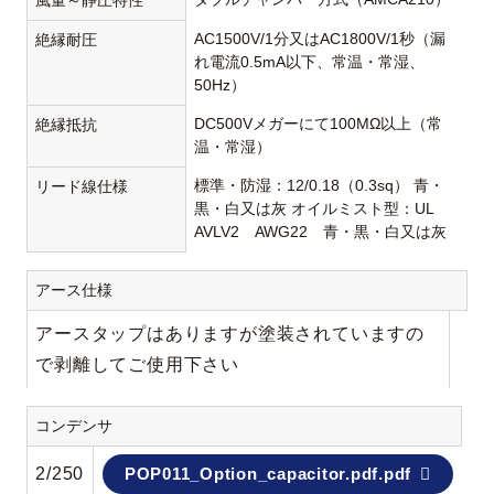
風量～静圧特性
AC1500V/1分又はAC1800V/1秒（漏
絶縁耐圧
れ電流0.5mA以下、常温・常湿、
50Hz）
DC500Vメガーにて100MΩ以上（常
絶縁抵抗
温・常湿）
標準・防湿：12/0.18（0.3sq） 青・
リード線仕様
黒・白又は灰 オイルミスト型：UL
AVLV2 AWG22 青・黒・白又は灰
アース仕様
アースタップはありますが塗装されていますの
で剥離してご使用下さい
コンデンサ
2/250
POP011_Option_capacitor.pdf.pdf