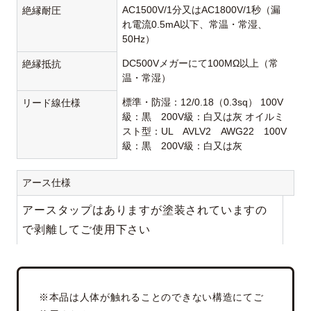
AC1500V/1分又はAC1800V/1秒（漏
絶縁耐圧
れ電流0.5mA以下、常温・常湿、
50Hz）
DC500Vメガーにて100MΩ以上（常
絶縁抵抗
温・常湿）
標準・防湿：12/0.18（0.3sq） 100V
リード線仕様
級：黒 200V級：白又は灰 オイルミ
スト型：UL AVLV2 AWG22 100V
級：黒 200V級：白又は灰
アース仕様
アースタップはありますが塗装されていますの
で剥離してご使用下さい
※本品は人体が触れることのできない構造にてご