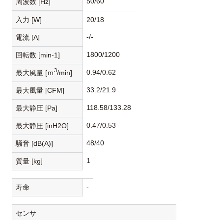
50/60
周波数 [Hz]
入力 [W]
20/18
-/-
電流 [A]
1800/1200
回転数 [min-1]
3
0.94/0.62
最大風量 [ｍ
/min]
33.2/21.9
最大風量 [CFM]
118.58/133.28
最大静圧 [Pa]
0.47/0.53
最大静圧 [inH2O]
48/40
騒音 [dB(A)]
1
質量 [kg]
寿命
-
センサ