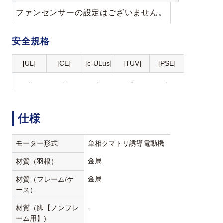
ファンセンサーの設定はございません。
安全規格
[UL]
[CE]
[c-ULus]
[TUV]
[PSE]
-
-
-
-
-
仕様
モーター形式
単相クマトリ誘導電動機
金属
材質（羽根）
金属
材質（フレーム/ケ
ース）
-
材質（脚【ノンフレ
ーム用】)