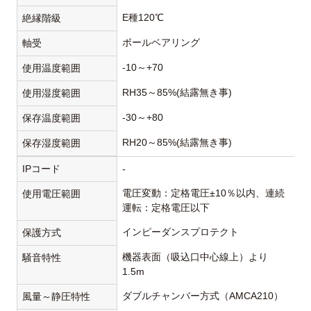
E種120℃
絶縁階級
ボールベアリング
軸受
-10～+70
使用温度範囲
RH35～85%(結露無き事)
使用湿度範囲
-30～+80
保存温度範囲
RH20～85%(結露無き事)
保存湿度範囲
IPコード
-
電圧変動：定格電圧±10％以内、連続
使用電圧範囲
運転：定格電圧以下
インピーダンスプロテクト
保護方式
機器表面（吸込口中心線上）より
騒音特性
1.5m
ダブルチャンバー方式（AMCA210）
風量～静圧特性