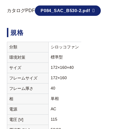
カタログPDF
P084_SAC_B530-2.pdf
規格
分類
シロッコファン
標準型
環境対策
172×160×40
サイズ
172×160
フレームサイズ
40
フレーム厚さ
単相
相
AC
電源
115
電圧 [V]