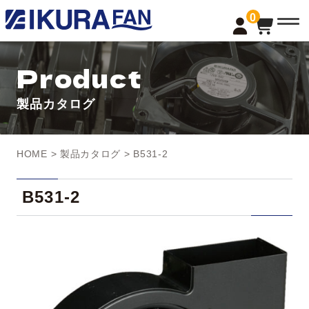
t
0
o
g
g
l
Product
e
n
a
製品カタログ
v
i
g
a
t
HOME
>
製品カタログ
> B531-2
i
o
n
B531-2