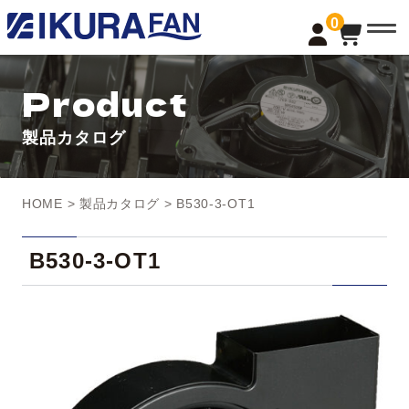
t
0
o
g
g
l
Product
e
n
a
製品カタログ
v
i
g
a
t
HOME
>
製品カタログ
> B530-3-OT1
i
o
n
B530-3-OT1