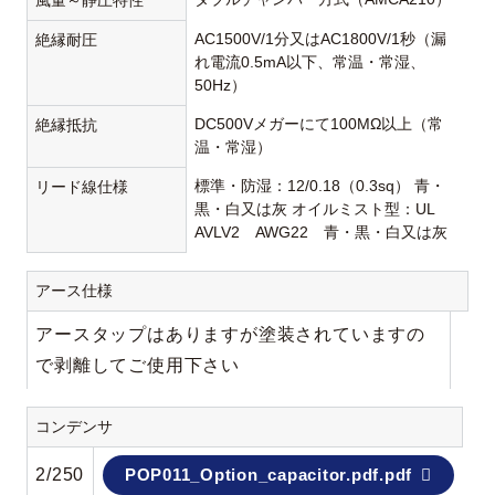
風量～静圧特性
AC1500V/1分又はAC1800V/1秒（漏
絶縁耐圧
れ電流0.5mA以下、常温・常湿、
50Hz）
DC500Vメガーにて100MΩ以上（常
絶縁抵抗
温・常湿）
標準・防湿：12/0.18（0.3sq） 青・
リード線仕様
黒・白又は灰 オイルミスト型：UL
AVLV2 AWG22 青・黒・白又は灰
アース仕様
アースタップはありますが塗装されていますの
で剥離してご使用下さい
コンデンサ
2/250
POP011_Option_capacitor.pdf.pdf