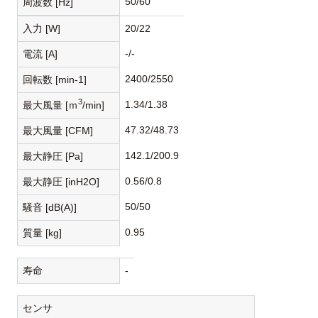
50/60
周波数 [Hz]
入力 [W]
20/22
-/-
電流 [A]
2400/2550
回転数 [min-1]
3
1.34/1.38
最大風量 [ｍ
/min]
47.32/48.73
最大風量 [CFM]
142.1/200.9
最大静圧 [Pa]
0.56/0.8
最大静圧 [inH2O]
50/50
騒音 [dB(A)]
0.95
質量 [kg]
寿命
-
センサ