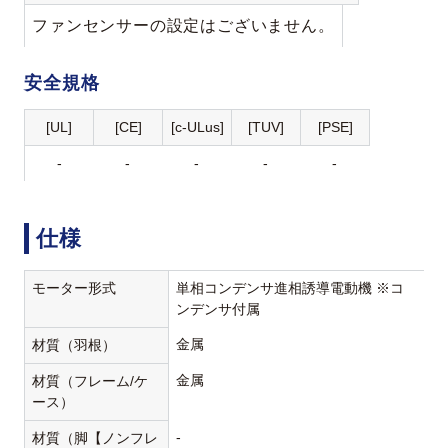
ファンセンサーの設定はございません。
安全規格
[UL]
[CE]
[c-ULus]
[TUV]
[PSE]
-
-
-
-
-
仕様
モーター形式
単相コンデンサ進相誘導電動機 ※コ
ンデンサ付属
金属
材質（羽根）
金属
材質（フレーム/ケ
ース）
-
材質（脚【ノンフレ