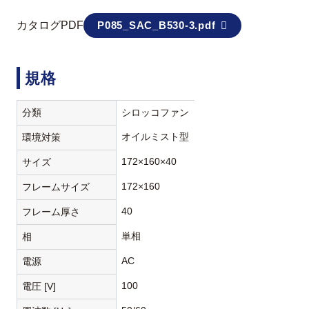
カタログPDF
P085_SAC_B530-3.pdf
規格
分類
シロッコファン
オイルミスト型
環境対策
172×160×40
サイズ
172×160
フレームサイズ
40
フレーム厚さ
単相
相
AC
電源
100
電圧 [V]