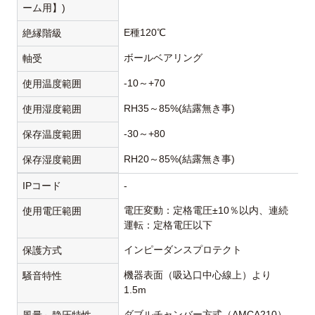
ーム用】)
E種120℃
絶縁階級
ボールベアリング
軸受
-10～+70
使用温度範囲
RH35～85%(結露無き事)
使用湿度範囲
-30～+80
保存温度範囲
RH20～85%(結露無き事)
保存湿度範囲
IPコード
-
電圧変動：定格電圧±10％以内、連続
使用電圧範囲
運転：定格電圧以下
インピーダンスプロテクト
保護方式
機器表面（吸込口中心線上）より
騒音特性
1.5m
ダブルチャンバー方式（AMCA210）