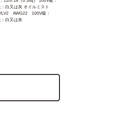
2/0.18（0.3sq） 100V級：
V級：白又は灰 オイルミスト
VLV2 AWG22 100V級：
V級：白又は灰