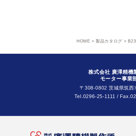
HOME
>
製品カタログ
> B23
株式会社 廣澤精機
モーター事業
〒308-0802 茨城県筑西
Tel.
0296-25-1111
/ Fax.0