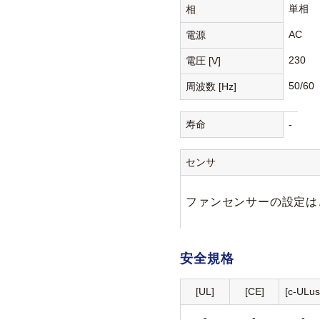
単相
相
AC
電源
230
電圧 [V]
50/60
周波数 [Hz]
寿命
-
センサ
ファンセンサーの設定は
安全規格
[UL]
[CE]
[c-ULus
-
-
-