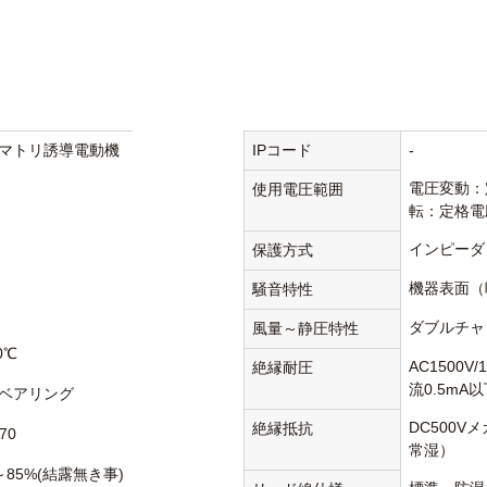
マトリ誘導電動機
IPコード
-
電圧変動：
使用電圧範囲
転：定格電
インピーダ
保護方式
機器表面（
騒音特性
ダブルチャ
風量～静圧特性
0℃
AC1500V
絶縁耐圧
流0.5mA
ベアリング
DC500V
絶縁抵抗
70
常湿）
～85%(結露無き事)