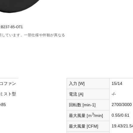
237-85-OT1
用しています。一部仕様や外観が異なる
コファン
入力 [W]
15/14
ミスト型
-/-
電流 [A]
×85
2700/3000
回転数 [min-1]
3
0.55/0.61
最大風量 [ｍ
/min]
19.43/21.5
最大風量 [CFM]