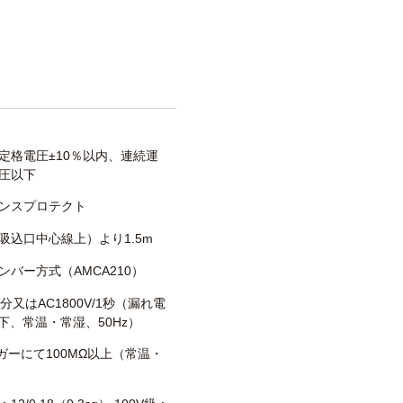
定格電圧±10％以内、連続運
圧以下
ンスプロテクト
吸込口中心線上）より1.5m
ンバー方式（AMCA210）
/1分又はAC1800V/1秒（漏れ電
以下、常温・常湿、50Hz）
メガーにて100MΩ以上（常温・