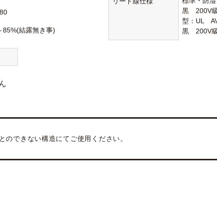
標準・防湿：1
リード線仕様
黒 200
80
型：UL A
～85%(結露無き事)
黒 200
ん
とのできない構造にてご使用ください。