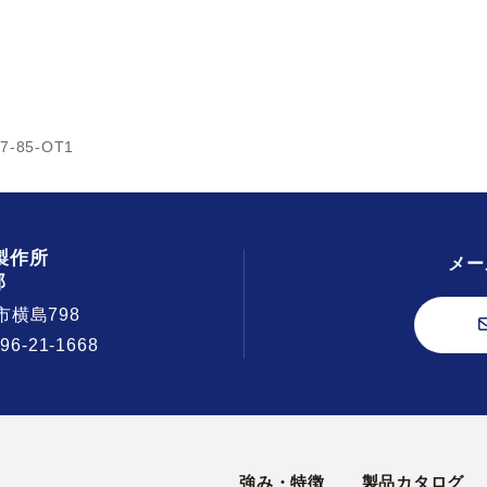
7-85-OT1
製作所
メー
部
市横島798
296-21-1668
強み・特徴
製品カタログ