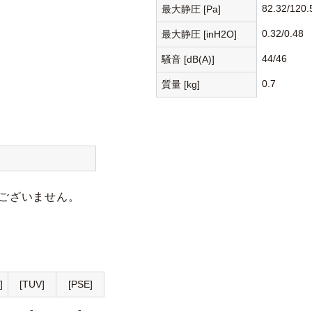
82.32/120.
最大静圧 [Pa]
0.32/0.48
最大静圧 [inH2O]
44/46
騒音 [dB(A)]
0.7
質量 [kg]
ございません。
]
[TUV]
[PSE]
-
-