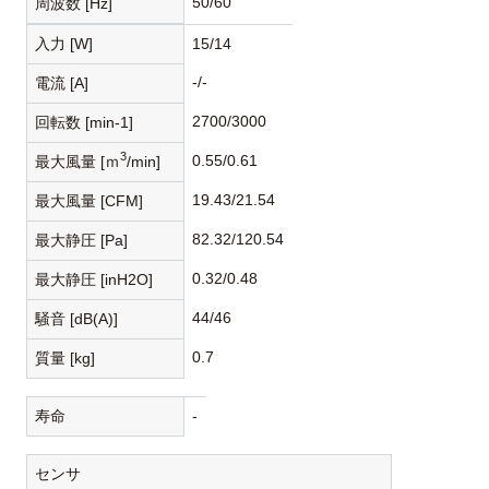
50/60
周波数 [Hz]
入力 [W]
15/14
-/-
電流 [A]
2700/3000
回転数 [min-1]
3
0.55/0.61
最大風量 [ｍ
/min]
19.43/21.54
最大風量 [CFM]
82.32/120.54
最大静圧 [Pa]
0.32/0.48
最大静圧 [inH2O]
44/46
騒音 [dB(A)]
0.7
質量 [kg]
寿命
-
センサ