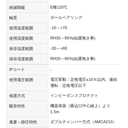
E種120℃
絶縁階級
ボールベアリング
軸受
-10～+70
使用温度範囲
RH35～85%(結露無き事)
使用湿度範囲
-30～+80
保存温度範囲
RH20～85%(結露無き事)
保存湿度範囲
IPコード
-
電圧変動：定格電圧±10％以内、連続
使用電圧範囲
運転：定格電圧以下
インピーダンスプロテクト
保護方式
機器表面（吸込口中心線上）より
騒音特性
1.5m
ダブルチャンバー方式（AMCA210）
風量～静圧特性