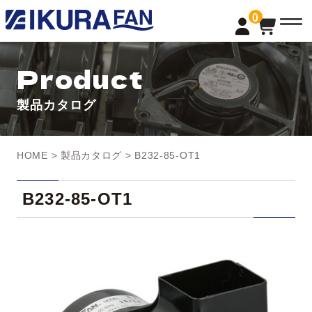
t
0
o
g
g
l
Product
e
n
a
製品カタログ
v
i
g
a
t
HOME
>
製品カタログ
> B232-85-OT1
i
o
n
B232-85-OT1