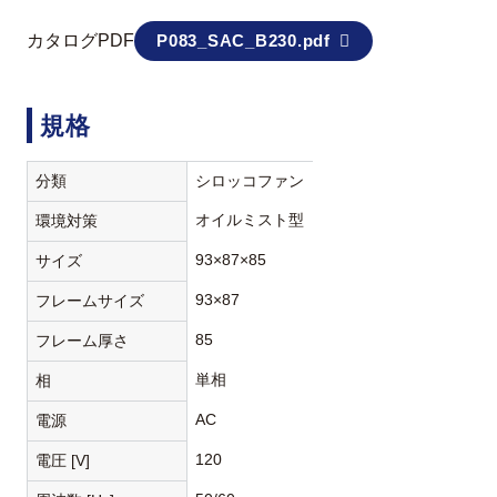
カタログPDF
P083_SAC_B230.pdf
規格
分類
シロッコファン
オイルミスト型
環境対策
93×87×85
サイズ
93×87
フレームサイズ
85
フレーム厚さ
単相
相
AC
電源
120
電圧 [V]