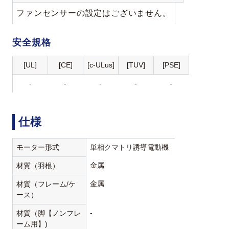
ファンセンサーの設定はございません。
安全規格
[UL]
[CE]
[c-ULus]
[TUV]
[PSE]
-
-
-
-
-
仕様
モーター形式
単相クマトリ誘導電動機
金属
材質（羽根）
金属
材質（フレーム/ケ
ース）
-
材質（脚【ノンフレ
ーム用】)