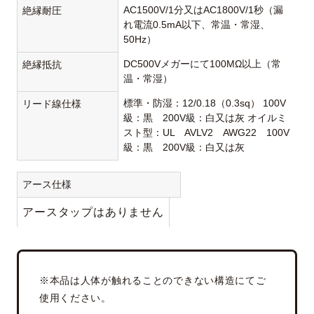
AC1500V/1分又はAC1800V/1秒（漏
絶縁耐圧
れ電流0.5mA以下、常温・常湿、
50Hz）
DC500Vメガーにて100MΩ以上（常
絶縁抵抗
温・常湿）
標準・防湿：12/0.18（0.3sq） 100V
リード線仕様
級：黒 200V級：白又は灰 オイルミ
スト型：UL AVLV2 AWG22 100V
級：黒 200V級：白又は灰
アース仕様
アースタップはありません
※本品は人体が触れることのできない構造にてご
使用ください。