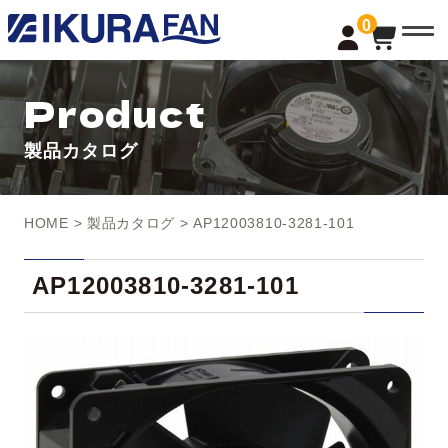
t
0
o
g
g
l
Product
e
n
a
製品カタログ
v
i
g
a
t
HOME
>
製品カタログ
> AP12003810-3281-101
i
o
n
AP12003810-3281-101