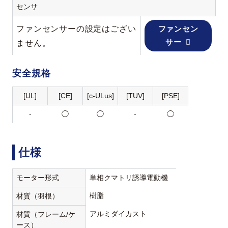
センサ
ファンセンサーの設定はござい
ファンセン
サー
ません。
安全規格
[UL]
[CE]
[c-ULus]
[TUV]
[PSE]
-
◯
◯
-
◯
仕様
モーター形式
単相クマトリ誘導電動機
樹脂
材質（羽根）
アルミダイカスト
材質（フレーム/ケ
ース）