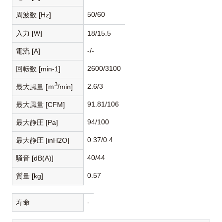
50/60
周波数 [Hz]
入力 [W]
18/15.5
-/-
電流 [A]
2600/3100
回転数 [min-1]
3
2.6/3
最大風量 [ｍ
/min]
91.81/106
最大風量 [CFM]
94/100
最大静圧 [Pa]
0.37/0.4
最大静圧 [inH2O]
40/44
騒音 [dB(A)]
0.57
質量 [kg]
寿命
-