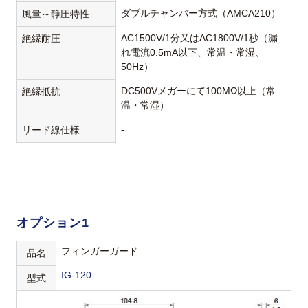
ダブルチャンバー方式（AMCA210）
風量～静圧特性
AC1500V/1分又はAC1800V/1秒（漏
絶縁耐圧
れ電流0.5mA以下、常温・常湿、
50Hz）
DC500Vメガーにて100MΩ以上（常
絶縁抵抗
温・常湿）
-
リード線仕様
オプション1
フィンガーガード
品名
IG-120
型式