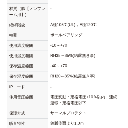
-
材質（脚【ノンフレ
ーム用】)
A種105℃(UL)，E種120℃
絶縁階級
ボールベアリング
軸受
-10～+70
使用温度範囲
RH35～85%(結露無き事)
使用湿度範囲
-40～+70
保存温度範囲
RH20～85%(結露無き事)
保存湿度範囲
IPコード
-
電圧変動：定格電圧±10％以内、連続
使用電圧範囲
運転：定格電圧以下
サーマルプロテクト
保護方式
銘版側面より1.0ｍ
騒音特性