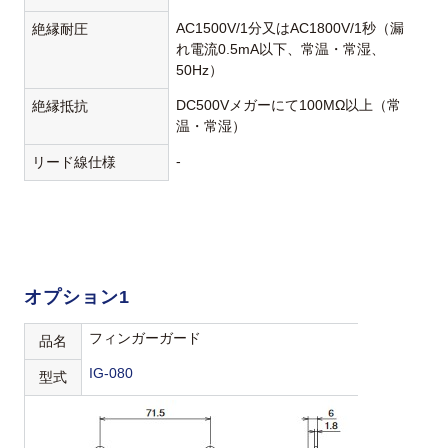
AC1500V/1分又はAC1800V/1秒（漏
絶縁耐圧
れ電流0.5mA以下、常温・常湿、
50Hz）
DC500Vメガーにて100MΩ以上（常
絶縁抵抗
温・常湿）
-
リード線仕様
オプション1
フィンガーガード
品名
IG-080
型式