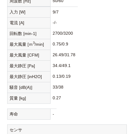
50/60
周波数 [Hz]
入力 [W]
9/7
-/-
電流 [A]
2700/3200
回転数 [min-1]
3
0.75/0.9
最大風量 [ｍ
/min]
26.49/31.78
最大風量 [CFM]
34.4/49.1
最大静圧 [Pa]
0.13/0.19
最大静圧 [inH2O]
33/38
騒音 [dB(A)]
0.27
質量 [kg]
寿命
-
センサ