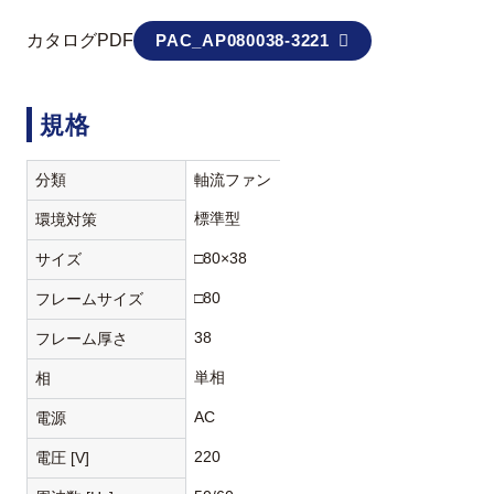
カタログPDF
PAC_AP080038-3221
規格
分類
軸流ファン
標準型
環境対策
□80×38
サイズ
□80
フレームサイズ
38
フレーム厚さ
単相
相
AC
電源
220
電圧 [V]