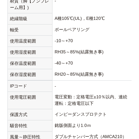
-
材質（脚【ノンフレ
ーム用】)
A種105℃(UL)，E種120℃
絶縁階級
ボールベアリング
軸受
-10～+70
使用温度範囲
RH35～85%(結露無き事)
使用湿度範囲
-40～+70
保存温度範囲
RH20～85%(結露無き事)
保存湿度範囲
IPコード
-
電圧変動：定格電圧±10％以内、連続
使用電圧範囲
運転：定格電圧以下
インピーダンスプロテクト
保護方式
銘版側面より1.0ｍ
騒音特性
ダブルチャンバー方式（AMCA210）
風量～静圧特性