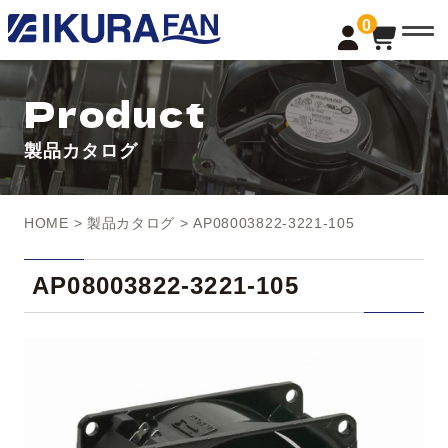
t
0
o
g
g
l
Product
e
n
a
製品カタログ
v
i
g
a
t
HOME
>
製品カタログ
> AP08003822-3221-105
i
o
n
AP08003822-3221-105