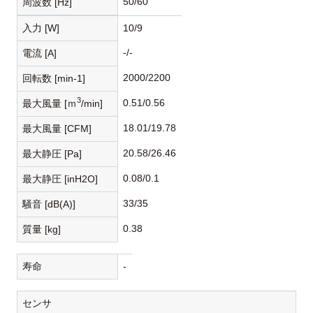
50/60
周波数 [Hz]
入力 [W]
10/9
-/-
電流 [A]
2000/2200
回転数 [min-1]
3
0.51/0.56
最大風量 [ｍ
/min]
18.01/19.78
最大風量 [CFM]
20.58/26.46
最大静圧 [Pa]
0.08/0.1
最大静圧 [inH2O]
33/35
騒音 [dB(A)]
0.38
質量 [kg]
寿命
-
センサ