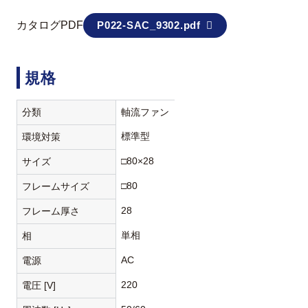
カタログPDF
P022-SAC_9302.pdf
規格
分類
軸流ファン
標準型
環境対策
□80×28
サイズ
□80
フレームサイズ
28
フレーム厚さ
単相
相
AC
電源
220
電圧 [V]