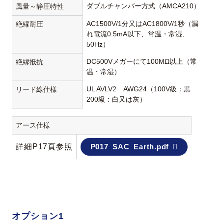
ダブルチャンバー方式（AMCA210）
風量～静圧特性
AC1500V/1分又はAC1800V/1秒（漏
絶縁耐圧
れ電流0.5mA以下、常温・常湿、
50Hz）
DC500Vメガーにて100MΩ以上（常
絶縁抵抗
温・常湿）
UL AVLV2 AWG24（100V級：黒
リード線仕様
200級：白又は灰）
アース仕様
詳細P17頁参照
P017_SAC_Earth.pdf
オプション1