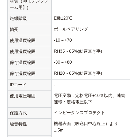
-
材質（脚【ノンフレ
ーム用】)
E種120℃
絶縁階級
ボールベアリング
軸受
-10～+70
使用温度範囲
RH35～85%(結露無き事)
使用湿度範囲
-30～+80
保存温度範囲
RH20～85%(結露無き事)
保存湿度範囲
IPコード
-
電圧変動：定格電圧±10％以内、連続
使用電圧範囲
運転：定格電圧以下
インピーダンスプロテクト
保護方式
機器表面（吸込口中心線上）より
騒音特性
1.5m