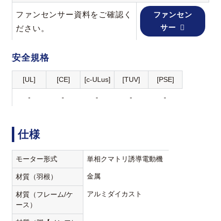
ファンセンサー資料をご確認く
ファンセン
サー
ださい。
安全規格
[UL]
[CE]
[c-ULus]
[TUV]
[PSE]
-
-
-
-
-
仕様
モーター形式
単相クマトリ誘導電動機
金属
材質（羽根）
アルミダイカスト
材質（フレーム/ケ
ース）