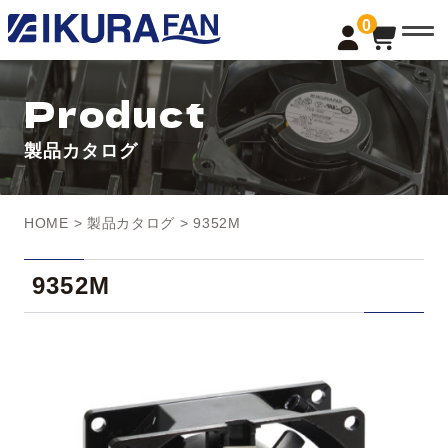
t
0
o
g
g
l
Product
e
n
a
製品カタログ
v
i
g
a
t
HOME
>
製品カタログ
> 9352M
i
o
n
9352M