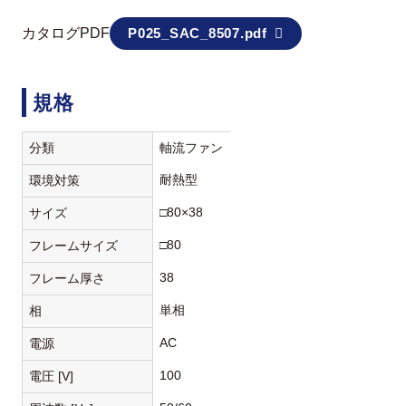
カタログPDF
P025_SAC_8507.pdf
規格
分類
軸流ファン
耐熱型
環境対策
□80×38
サイズ
□80
フレームサイズ
38
フレーム厚さ
単相
相
AC
電源
100
電圧 [V]