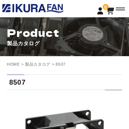
t
0
o
g
g
l
Product
e
n
a
製品カタログ
v
i
g
a
t
HOME
>
製品カタログ
> 8507
i
o
n
8507