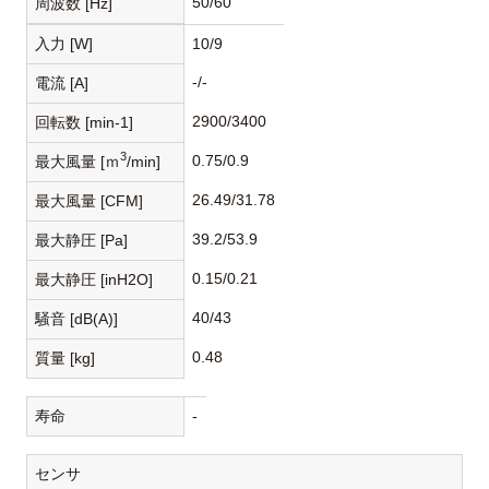
50/60
周波数 [Hz]
入力 [W]
10/9
-/-
電流 [A]
2900/3400
回転数 [min-1]
3
0.75/0.9
最大風量 [ｍ
/min]
26.49/31.78
最大風量 [CFM]
39.2/53.9
最大静圧 [Pa]
0.15/0.21
最大静圧 [inH2O]
40/43
騒音 [dB(A)]
0.48
質量 [kg]
寿命
-
センサ