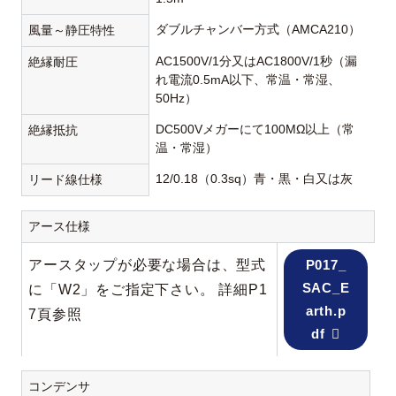
ダブルチャンバー方式（AMCA210）
風量～静圧特性
AC1500V/1分又はAC1800V/1秒（漏
絶縁耐圧
れ電流0.5mA以下、常温・常湿、
50Hz）
DC500Vメガーにて100MΩ以上（常
絶縁抵抗
温・常湿）
12/0.18（0.3sq）青・黒・白又は灰
リード線仕様
アース仕様
アースタップが必要な場合は、型式
P017_
SAC_E
に「W2」をご指定下さい。 詳細P1
arth.p
7頁参照
df
コンデンサ