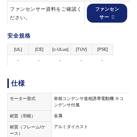
ファンセンサー資料をご確認く
ファンセン
サー
ださい。
安全規格
[UL]
[CE]
[c-ULus]
[TUV]
[PSE]
-
-
-
-
-
仕様
モーター形式
単相コンデンサ進相誘導電動機 ※コ
ンデンサ付属
金属
材質（羽根）
アルミダイカスト
材質（フレーム/ケ
ース）