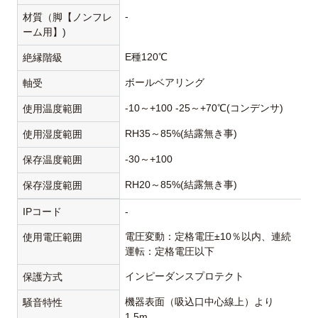
-
材質（脚【ノンフレ
ーム用】)
E種120℃
絶縁階級
ボールベアリング
軸受
-10～+100 -25～+70℃(コンデンサ)
使用温度範囲
RH35～85%(結露無き事)
使用湿度範囲
-30～+100
保存温度範囲
RH20～85%(結露無き事)
保存湿度範囲
IPコード
-
電圧変動：定格電圧±10％以内、連続
使用電圧範囲
運転：定格電圧以下
インピーダンスプロテクト
保護方式
機器表面（吸込口中心線上）より
騒音特性
1.5m