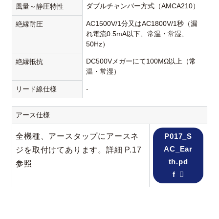
ダブルチャンバー方式（AMCA210）
風量～静圧特性
AC1500V/1分又はAC1800V/1秒（漏
絶縁耐圧
れ電流0.5mA以下、常温・常湿、
50Hz）
DC500Vメガーにて100MΩ以上（常
絶縁抵抗
温・常湿）
-
リード線仕様
アース仕様
全機種、アースタップにアースネ
P017_S
AC_Ear
ジを取付けてあります。詳細 P.17
th.pd
参照
f