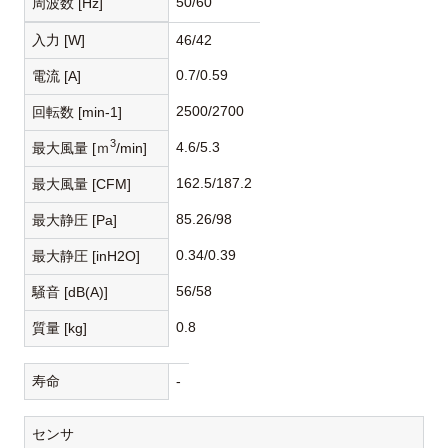
50/60
周波数 [Hz]
入力 [W]
46/42
0.7/0.59
電流 [A]
2500/2700
回転数 [min-1]
3
4.6/5.3
最大風量 [ｍ
/min]
162.5/187.2
最大風量 [CFM]
85.26/98
最大静圧 [Pa]
0.34/0.39
最大静圧 [inH2O]
56/58
騒音 [dB(A)]
0.8
質量 [kg]
寿命
-
センサ