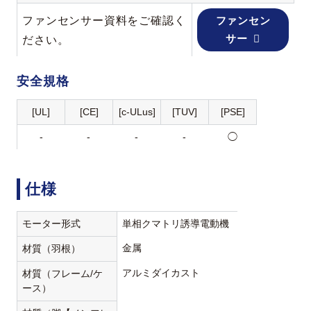
ファンセンサー資料をご確認く
ファンセン
サー
ださい。
安全規格
[UL]
[CE]
[c-ULus]
[TUV]
[PSE]
-
-
-
-
◯
仕様
モーター形式
単相クマトリ誘導電動機
金属
材質（羽根）
アルミダイカスト
材質（フレーム/ケ
ース）