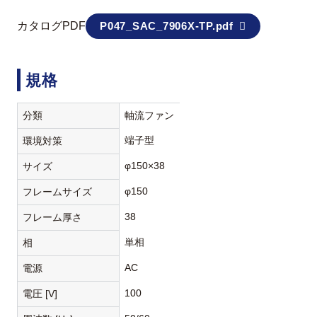
カタログPDF
P047_SAC_7906X-TP.pdf
規格
分類
軸流ファン
端子型
環境対策
φ150×38
サイズ
φ150
フレームサイズ
38
フレーム厚さ
単相
相
AC
電源
100
電圧 [V]