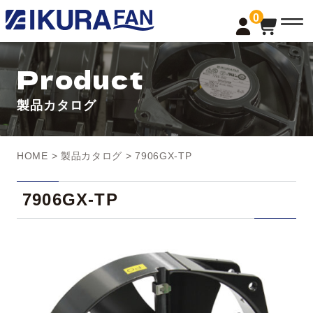
t
0
o
g
g
l
Product
e
n
a
製品カタログ
v
i
g
a
t
HOME
>
製品カタログ
> 7906GX-TP
i
o
n
7906GX-TP