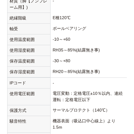
-
材質（脚【ノンフレ
ーム用】)
E種120℃
絶縁階級
ボールベアリング
軸受
-10～+60
使用温度範囲
RH35～85%(結露無き事)
使用湿度範囲
-30～+80
保存温度範囲
RH20～85%(結露無き事)
保存湿度範囲
IPコード
-
電圧変動：定格電圧±10％以内、連続
使用電圧範囲
運転：定格電圧以下
サーマルプロテクト（140℃）
保護方式
機器表面（吸込口中心線上）より
騒音特性
1.5m