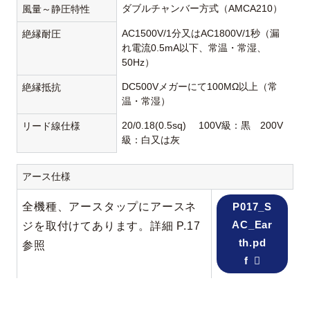
ダブルチャンバー方式（AMCA210）
風量～静圧特性
AC1500V/1分又はAC1800V/1秒（漏
絶縁耐圧
れ電流0.5mA以下、常温・常湿、
50Hz）
DC500Vメガーにて100MΩ以上（常
絶縁抵抗
温・常湿）
20/0.18(0.5sq) 100V級：黒 200V
リード線仕様
級：白又は灰
アース仕様
全機種、アースタップにアースネ
P017_S
AC_Ear
ジを取付けてあります。詳細 P.17
th.pd
参照
f