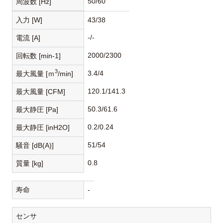
50/60
周波数 [Hz]
入力 [W]
43/38
-/-
電流 [A]
2000/2300
回転数 [min-1]
3
3.4/4
最大風量 [ｍ
/min]
120.1/141.3
最大風量 [CFM]
50.3/61.6
最大静圧 [Pa]
0.2/0.24
最大静圧 [inH2O]
51/54
騒音 [dB(A)]
0.8
質量 [kg]
寿命
-
センサ