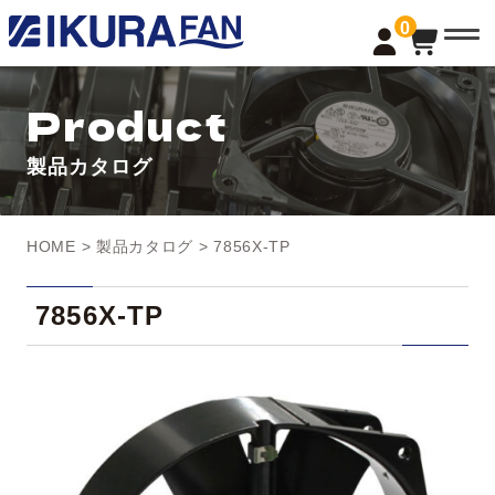
t
0
o
g
g
l
Product
e
n
a
製品カタログ
v
i
g
a
t
HOME
>
製品カタログ
> 7856X-TP
i
o
n
7856X-TP