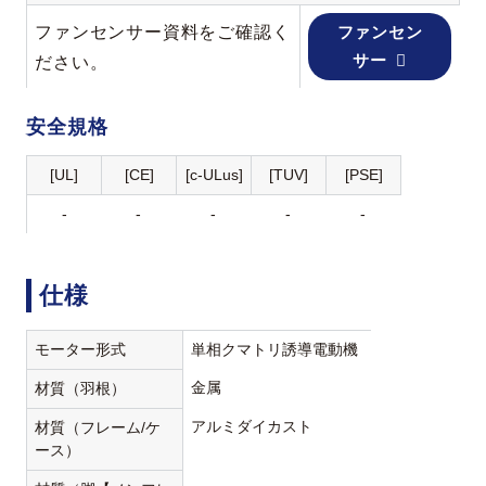
ファンセンサー資料をご確認く
ファンセン
サー
ださい。
安全規格
[UL]
[CE]
[c-ULus]
[TUV]
[PSE]
-
-
-
-
-
仕様
モーター形式
単相クマトリ誘導電動機
金属
材質（羽根）
アルミダイカスト
材質（フレーム/ケ
ース）