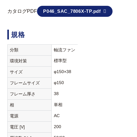
カタログPDF
P046_SAC_7806X-TP.pdf
規格
分類
軸流ファン
標準型
環境対策
φ150×38
サイズ
φ150
フレームサイズ
38
フレーム厚さ
単相
相
AC
電源
200
電圧 [V]