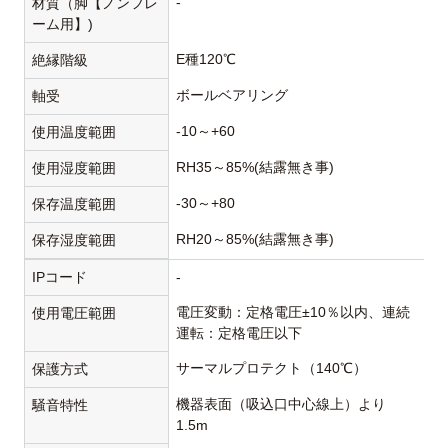
-
材質（脚【ノンフレ
ーム用】)
E種120℃
絶縁階級
ボールベアリング
軸受
-10～+60
使用温度範囲
RH35～85%(結露無き事)
使用湿度範囲
-30～+80
保存温度範囲
RH20～85%(結露無き事)
保存湿度範囲
IPコード
-
電圧変動：定格電圧±10％以内、連続
使用電圧範囲
運転：定格電圧以下
サーマルプロテクト（140℃）
保護方式
機器表面（吸込口中心線上）より
騒音特性
1.5m