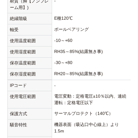
-
材質（脚【ノンフレ
ーム用】)
E種120℃
絶縁階級
ボールベアリング
軸受
-10～+60
使用温度範囲
RH35～85%(結露無き事)
使用湿度範囲
-30～+80
保存温度範囲
RH20～85%(結露無き事)
保存湿度範囲
IPコード
-
電圧変動：定格電圧±10％以内、連続
使用電圧範囲
運転：定格電圧以下
サーマルプロテクト（140℃）
保護方式
機器表面（吸込口中心線上）より
騒音特性
1.5m