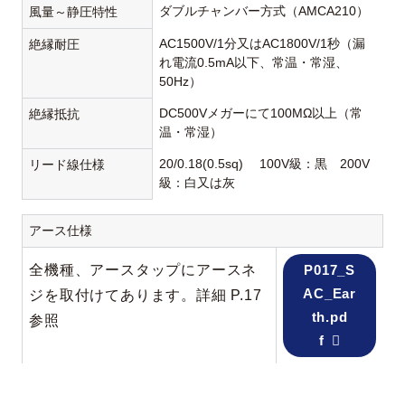
ダブルチャンバー方式（AMCA210）
風量～静圧特性
AC1500V/1分又はAC1800V/1秒（漏
絶縁耐圧
れ電流0.5mA以下、常温・常湿、
50Hz）
DC500Vメガーにて100MΩ以上（常
絶縁抵抗
温・常湿）
20/0.18(0.5sq) 100V級：黒 200V
リード線仕様
級：白又は灰
アース仕様
全機種、アースタップにアースネ
P017_S
AC_Ear
ジを取付けてあります。詳細 P.17
th.pd
参照
f