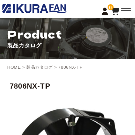
t
0
o
g
g
l
Product
e
n
a
製品カタログ
v
i
g
a
t
HOME
>
製品カタログ
> 7806NX-TP
i
o
n
7806NX-TP