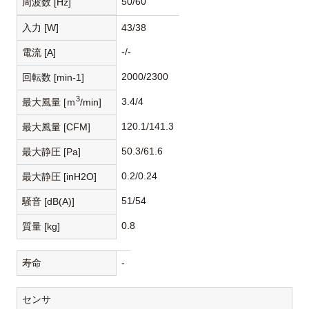
50/60
周波数 [Hz]
入力 [W]
43/38
-/-
電流 [A]
2000/2300
回転数 [min-1]
3
3.4/4
最大風量 [ｍ
/min]
120.1/141.3
最大風量 [CFM]
50.3/61.6
最大静圧 [Pa]
0.2/0.24
最大静圧 [inH2O]
51/54
騒音 [dB(A)]
0.8
質量 [kg]
寿命
-
センサ