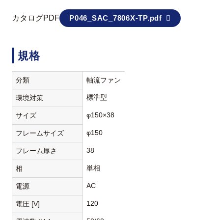
カタログPDF
P046_SAC_7806X-TP.pdf
規格
分類
軸流ファン
標準型
環境対策
φ150×38
サイズ
φ150
フレームサイズ
38
フレーム厚さ
単相
相
AC
電源
120
電圧 [V]