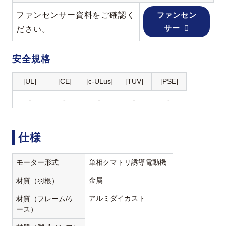
ファンセンサー資料をご確認く
ファンセン
サー
ださい。
安全規格
[UL]
[CE]
[c-ULus]
[TUV]
[PSE]
-
-
-
-
-
仕様
モーター形式
単相クマトリ誘導電動機
金属
材質（羽根）
アルミダイカスト
材質（フレーム/ケ
ース）