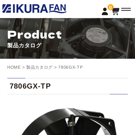
t
0
o
g
g
l
Product
e
n
a
製品カタログ
v
i
g
a
t
HOME
>
製品カタログ
> 7806GX-TP
i
o
n
7806GX-TP