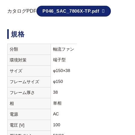
カタログPDF
P046_SAC_7806X-TP.pdf
規格
分類
軸流ファン
端子型
環境対策
φ150×38
サイズ
φ150
フレームサイズ
38
フレーム厚さ
単相
相
AC
電源
100
電圧 [V]