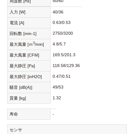
50/60
周波数 [Hz]
入力 [W]
40/36
0.63/0.53
電流 [A]
2750/3200
回転数 [min-1]
3
4.8/5.7
最大風量 [ｍ
/min]
169.5/201.3
最大風量 [CFM]
118.58/129.36
最大静圧 [Pa]
0.47/0.51
最大静圧 [inH2O]
49/53
騒音 [dB(A)]
1.32
質量 [kg]
寿命
-
センサ