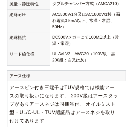
ダブルチャンバー方式（AMCA210）
風量～静圧特性
AC1500V/1分又はAC1800V/1秒（漏
絶縁耐圧
れ電流0.5mA以下、常温・常湿、
50Hz）
DC500Vメガーにて100MΩ以上（常
絶縁抵抗
温・常湿）
UL AVLV2 AWG20（100V級：黒
リード線仕様
200級：白又は灰）
アース仕様
アースピン付き三端子はTUV規格では機能アー
スの取り扱いになります。 200V級はアースタッ
プがありアースネジは同梱添付、 オイルミスト
型・UL/C-UL・TUV認証品はアースネジを取り
付けてあります