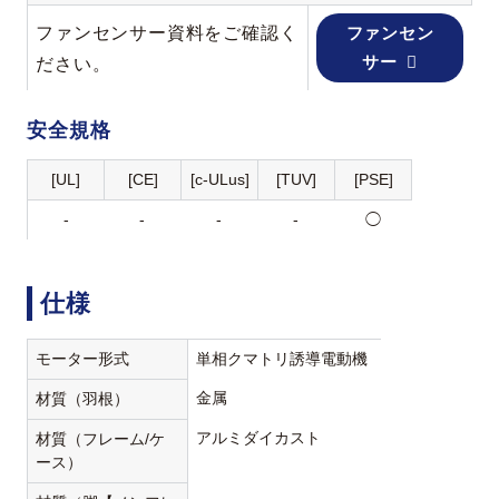
ファンセンサー資料をご確認く
ファンセン
サー
ださい。
安全規格
[UL]
[CE]
[c-ULus]
[TUV]
[PSE]
-
-
-
-
◯
仕様
モーター形式
単相クマトリ誘導電動機
金属
材質（羽根）
アルミダイカスト
材質（フレーム/ケ
ース）