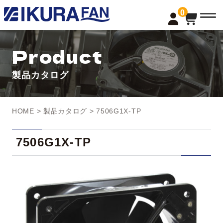
t
0
o
g
g
l
Product
e
n
a
製品カタログ
v
i
g
a
t
HOME
>
製品カタログ
> 7506G1X-TP
i
o
n
7506G1X-TP