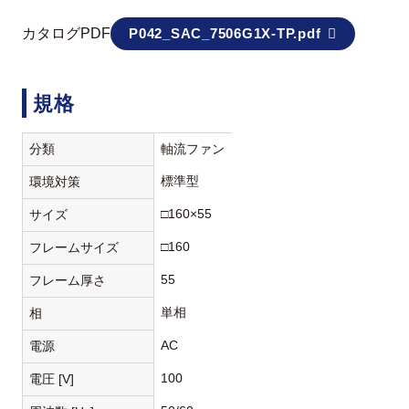
カタログPDF
P042_SAC_7506G1X-TP.pdf
規格
分類
軸流ファン
標準型
環境対策
□160×55
サイズ
□160
フレームサイズ
55
フレーム厚さ
単相
相
AC
電源
100
電圧 [V]