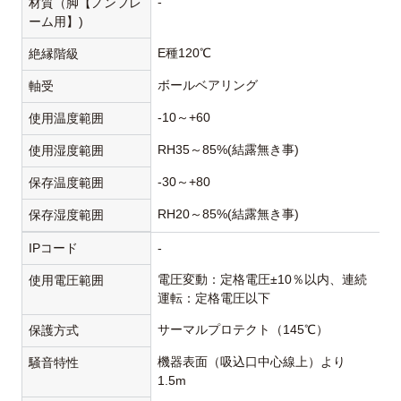
-
材質（脚【ノンフレ
ーム用】)
E種120℃
絶縁階級
ボールベアリング
軸受
-10～+60
使用温度範囲
RH35～85%(結露無き事)
使用湿度範囲
-30～+80
保存温度範囲
RH20～85%(結露無き事)
保存湿度範囲
IPコード
-
電圧変動：定格電圧±10％以内、連続
使用電圧範囲
運転：定格電圧以下
サーマルプロテクト（145℃）
保護方式
機器表面（吸込口中心線上）より
騒音特性
1.5m