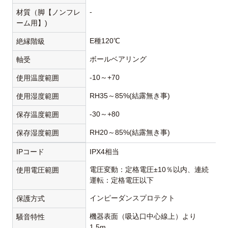
-
材質（脚【ノンフレ
ーム用】)
E種120℃
絶縁階級
ボールベアリング
軸受
-10～+70
使用温度範囲
RH35～85%(結露無き事)
使用湿度範囲
-30～+80
保存温度範囲
RH20～85%(結露無き事)
保存湿度範囲
IPコード
IPX4相当
電圧変動：定格電圧±10％以内、連続
使用電圧範囲
運転：定格電圧以下
インピーダンスプロテクト
保護方式
機器表面（吸込口中心線上）より
騒音特性
1.5m