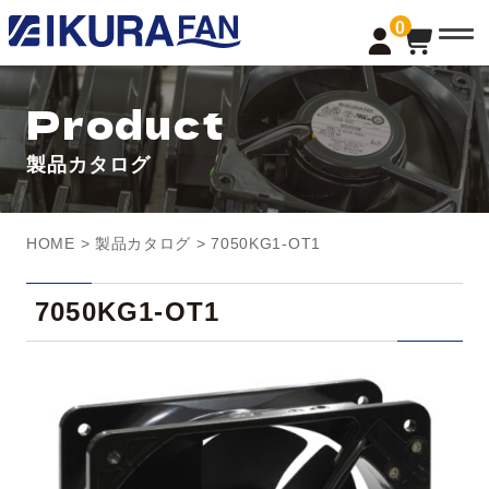
t
0
o
g
g
l
Product
e
n
a
製品カタログ
v
i
g
a
t
HOME
>
製品カタログ
> 7050KG1-OT1
i
o
n
7050KG1-OT1