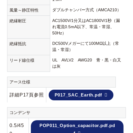
ダブルチャンバー方式（AMCA210）
風量～静圧特性
AC1500V/1分又はAC1800V/1秒（漏
絶縁耐圧
れ電流0.5mA以下、常温・常湿、
50Hz）
DC500Vメガーにて100MΩ以上（常
絶縁抵抗
温・常湿）
UL AVLV2 AWG20 青・黒・白又
リード線仕様
は灰
アース仕様
詳細P17頁参照
P017_SAC_Earth.pdf
コンデンサ
0.5/45
POP011_Option_capacitor.pdf.pd