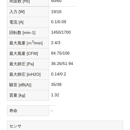
50/60
周波数 [Hz]
入力 [W]
19/16
0.1/0.09
電流 [A]
1450/1700
回転数 [min-1]
3
2.4/3
最大風量 [ｍ
/min]
84.75/106
最大風量 [CFM]
36.26/51.94
最大静圧 [Pa]
0.14/0.2
最大静圧 [inH2O]
35/38
騒音 [dB(A)]
1.32
質量 [kg]
寿命
-
センサ