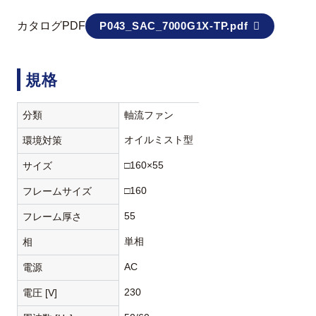
カタログPDF
P043_SAC_7000G1X-TP.pdf
規格
分類
軸流ファン
オイルミスト型
環境対策
□160×55
サイズ
□160
フレームサイズ
55
フレーム厚さ
単相
相
AC
電源
230
電圧 [V]