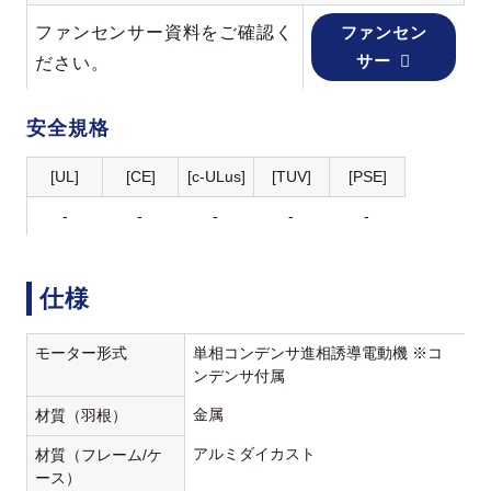
ファンセンサー資料をご確認く
ファンセン
サー
ださい。
安全規格
[UL]
[CE]
[c-ULus]
[TUV]
[PSE]
-
-
-
-
-
仕様
モーター形式
単相コンデンサ進相誘導電動機 ※コ
ンデンサ付属
金属
材質（羽根）
アルミダイカスト
材質（フレーム/ケ
ース）