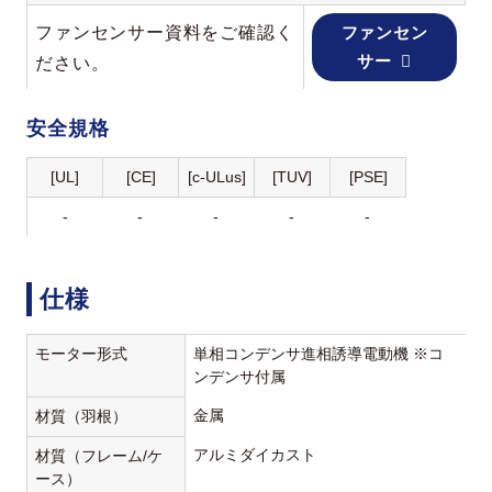
ファンセンサー資料をご確認く
ファンセン
サー
ださい。
安全規格
[UL]
[CE]
[c-ULus]
[TUV]
[PSE]
-
-
-
-
-
仕様
モーター形式
単相コンデンサ進相誘導電動機 ※コ
ンデンサ付属
金属
材質（羽根）
アルミダイカスト
材質（フレーム/ケ
ース）