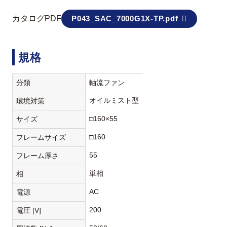
カタログPDF
P043_SAC_7000G1X-TP.pdf
規格
分類
軸流ファン
オイルミスト型
環境対策
□160×55
サイズ
□160
フレームサイズ
55
フレーム厚さ
単相
相
AC
電源
200
電圧 [V]