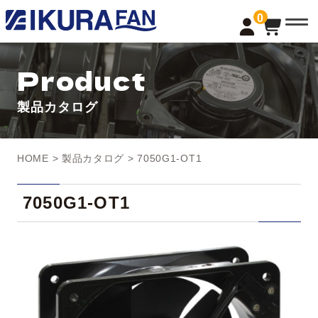
t
0
o
g
g
l
Product
e
n
a
製品カタログ
v
i
g
a
t
HOME
>
製品カタログ
> 7050G1-OT1
i
o
n
7050G1-OT1