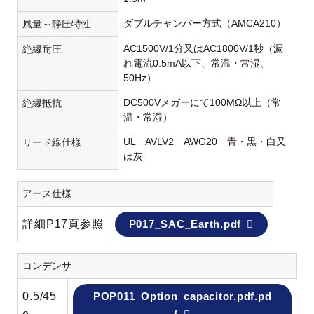
ダブルチャンバー方式（AMCA210）
風量～静圧特性
AC1500V/1分又はAC1800V/1秒（漏
絶縁耐圧
れ電流0.5mA以下、常温・常湿、
50Hz）
DC500Vメガーにて100MΩ以上（常
絶縁抵抗
温・常湿）
UL AVLV2 AWG20 青・黒・白又
リード線仕様
は灰
アース仕様
詳細P17頁参照
P017_SAC_Earth.pdf
コンデンサ
0.5/45
POP011_Option_capacitor.pdf.pd