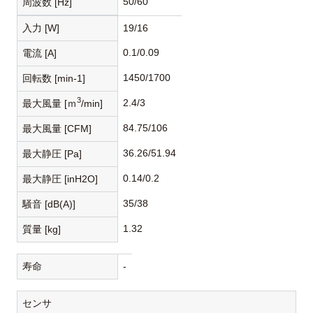
50/60
周波数 [Hz]
入力 [W]
19/16
0.1/0.09
電流 [A]
1450/1700
回転数 [min-1]
3
2.4/3
最大風量 [ｍ
/min]
84.75/106
最大風量 [CFM]
36.26/51.94
最大静圧 [Pa]
0.14/0.2
最大静圧 [inH2O]
35/38
騒音 [dB(A)]
1.32
質量 [kg]
寿命
-
センサ