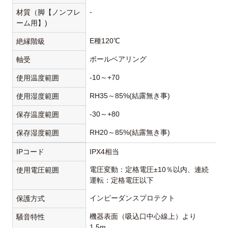
-
材質（脚【ノンフレ
ーム用】)
E種120℃
絶縁階級
ボールベアリング
軸受
-10～+70
使用温度範囲
RH35～85%(結露無き事)
使用湿度範囲
-30～+80
保存温度範囲
RH20～85%(結露無き事)
保存湿度範囲
IPコード
IPX4相当
電圧変動：定格電圧±10％以内、連続
使用電圧範囲
運転：定格電圧以下
インピーダンスプロテクト
保護方式
機器表面（吸込口中心線上）より
騒音特性
1.5m