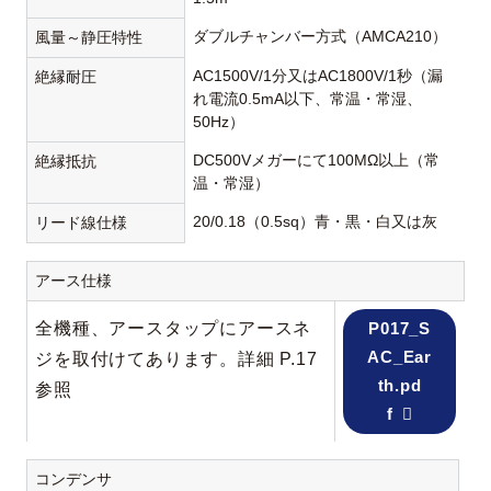
ダブルチャンバー方式（AMCA210）
風量～静圧特性
AC1500V/1分又はAC1800V/1秒（漏
絶縁耐圧
れ電流0.5mA以下、常温・常湿、
50Hz）
DC500Vメガーにて100MΩ以上（常
絶縁抵抗
温・常湿）
20/0.18（0.5sq）青・黒・白又は灰
リード線仕様
アース仕様
全機種、アースタップにアースネ
P017_S
AC_Ear
ジを取付けてあります。詳細 P.17
th.pd
参照
f
コンデンサ