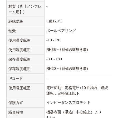
-
材質（脚【ノンフレ
ーム用】)
E種120℃
絶縁階級
ボールベアリング
軸受
-10~+70
使用温度範囲
RH35～85%(結露無き事)
使用湿度範囲
-30～+80
保存温度範囲
RH20～85%(結露無き事)
保存湿度範囲
IPコード
-
電圧変動：定格電圧±10％以内、連続
使用電圧範囲
運転：定格電圧以下
インピーダンスプロテクト
保護方式
機器表面（吸込口中心線上）より
騒音特性
1.5m