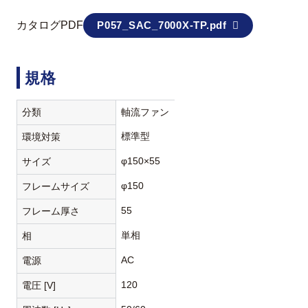
カタログPDF
P057_SAC_7000X-TP.pdf
規格
分類
軸流ファン
標準型
環境対策
φ150×55
サイズ
φ150
フレームサイズ
55
フレーム厚さ
単相
相
AC
電源
120
電圧 [V]