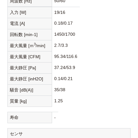
50/60
周波数 [Hz]
入力 [W]
19/16
0.18/0.17
電流 [A]
1450/1700
回転数 [min-1]
3
2.7/3.3
最大風量 [ｍ
/min]
95.34/116.6
最大風量 [CFM]
37.24/53.9
最大静圧 [Pa]
0.14/0.21
最大静圧 [inH2O]
35/38
騒音 [dB(A)]
1.25
質量 [kg]
寿命
-
センサ