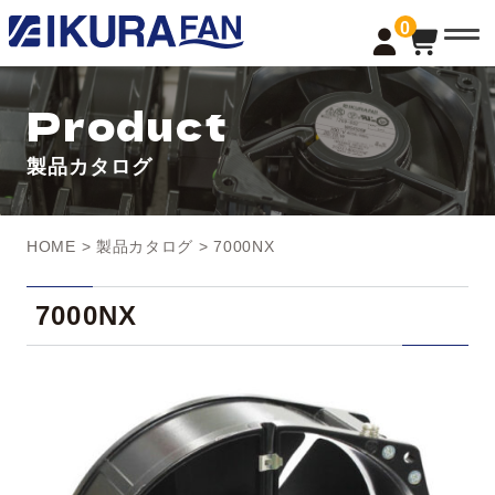
t
0
o
g
g
l
Product
e
n
a
製品カタログ
v
i
g
a
t
HOME
>
製品カタログ
> 7000NX
i
o
n
7000NX