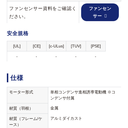
ファンセンサー資料をご確認く
ファンセン
サー
ださい。
安全規格
[UL]
[CE]
[c-ULus]
[TUV]
[PSE]
-
-
-
-
-
仕様
モーター形式
単相コンデンサ進相誘導電動機 ※コ
ンデンサ付属
金属
材質（羽根）
アルミダイカスト
材質（フレーム/ケ
ース）