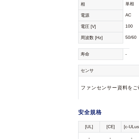
単相
相
AC
電源
100
電圧 [V]
50/60
周波数 [Hz]
寿命
-
センサ
ファンセンサー資料をご
安全規格
[UL]
[CE]
[c-ULus
-
-
-