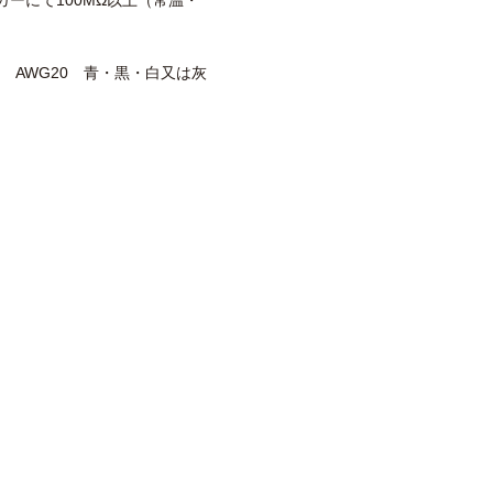
メガーにて100MΩ以上（常温・
V2 AWG20 青・黒・白又は灰