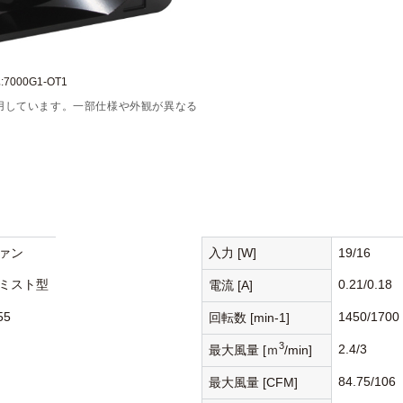
7000G1-OT1
用しています。一部仕様や外観が異なる
ァン
入力 [W]
19/16
ミスト型
0.21/0.18
電流 [A]
55
1450/1700
回転数 [min-1]
3
2.4/3
最大風量 [ｍ
/min]
84.75/106
最大風量 [CFM]