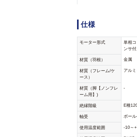
仕様
モーター形式
単相コ
ンサ付
金属
材質（羽根）
アルミ
材質（フレーム/ケ
ース）
-
材質（脚【ノンフレ
ーム用】)
E種12
絶縁階級
ボール
軸受
-10～+
使用温度範囲