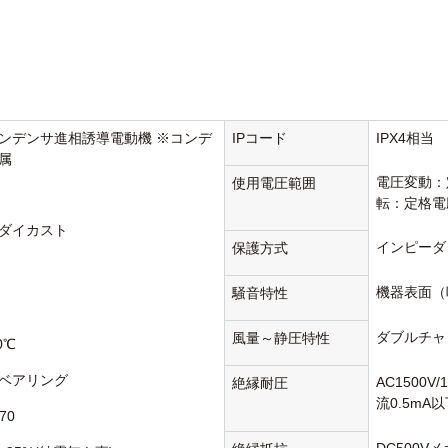
ンデンサ進相誘導電動機 ※コンデ
IPコード
IPX4相当
属
電圧変動：
使用電圧範囲
転：定格電
ダイカスト
インピーダ
保護方式
機器表面（
騒音特性
ダブルチャ
風量～静圧特性
0℃
ベアリング
AC1500V
絶縁耐圧
流0.5mA
70