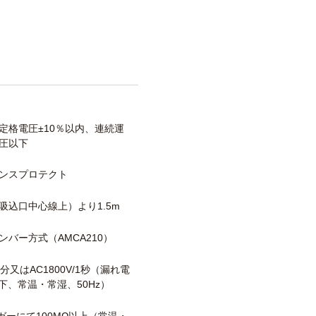
定格電圧±10％以内、連続運
圧以下
ンスプロテクト
吸込口中心線上）より1.5m
ンバー方式（AMCA210）
/1分又はAC1800V/1秒（漏れ電
以下、常温・常湿、50Hz）