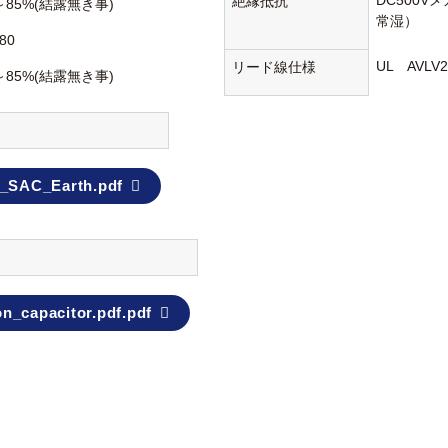
DC500V
絶縁抵抗
～85%(結露無き事)
常湿）
80
UL AVL
リード線仕様
～85%(結露無き事)
_SAC_Earth.pdf
n_capacitor.pdf.pdf