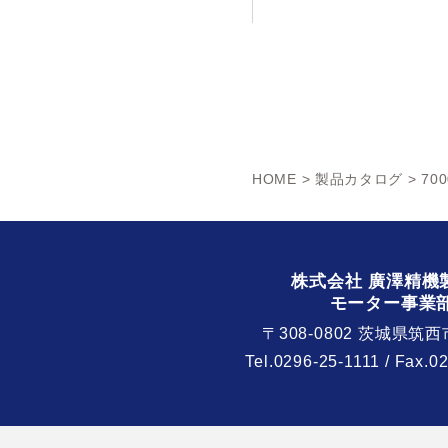
HOME
>
製品カタログ
> 70
株式会社 廣澤精機
モーター事業
〒308-0802 茨城県筑西
Tel.
0296-25-1111
/ Fax.0