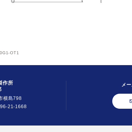
00G1-OT1
製作所
メー
部
市横島798
296-21-1668