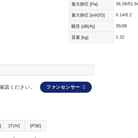
36.26/51.9
最大静圧 [Pa]
0.14/0.2
最大静圧 [inH2O]
35/38
騒音 [dB(A)]
1.32
質量 [kg]
確認ください。
ファンセンサー
]
[TUV]
[PSE]
-
-