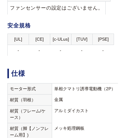
ファンセンサーの設定はございません。
安全規格
[UL]
[CE]
[c-ULus]
[TUV]
[PSE]
-
-
-
-
-
仕様
モーター形式
単相クマトリ誘導電動機（2P）
金属
材質（羽根）
アルミダイカスト
材質（フレーム/ケ
ース）
メッキ処理鋼板
材質（脚【ノンフレ
ーム用】)