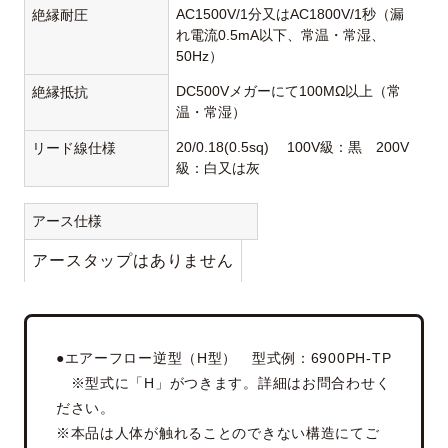
AC1500V/1分又はAC1800V/1秒（漏
絶縁耐圧
れ電流0.5mA以下、常温・常湿、
50Hz）
DC500Vメガーにて100MΩ以上（常
絶縁抵抗
温・常湿）
20/0.18(0.5sq) 100V級：黒 200V
リード線仕様
級：白又は灰
アース仕様
アースタップはありません
●エアーフロー逆型（H型） 型式例：6900PH-TP
※型式に「H」がつきます。詳細はお問合わせく
ださい。
※本品は人体が触れることのできない構造にてご