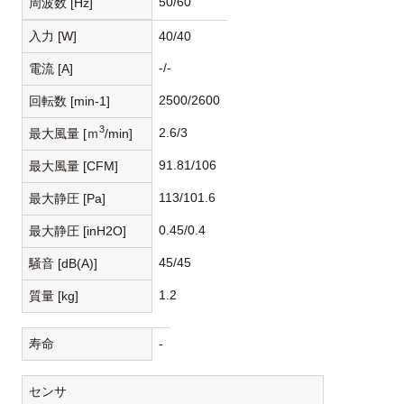
50/60
周波数 [Hz]
入力 [W]
40/40
-/-
電流 [A]
2500/2600
回転数 [min-1]
3
2.6/3
最大風量 [ｍ
/min]
91.81/106
最大風量 [CFM]
113/101.6
最大静圧 [Pa]
0.45/0.4
最大静圧 [inH2O]
45/45
騒音 [dB(A)]
1.2
質量 [kg]
寿命
-
センサ