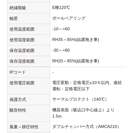
E種120℃
絶縁階級
ボールベアリング
軸受
-10～+60
使用温度範囲
RH35～85%(結露無き事)
使用湿度範囲
-30～+80
保存温度範囲
RH20～85%(結露無き事)
保存湿度範囲
IPコード
-
電圧変動：定格電圧±10％以内、連続
使用電圧範囲
運転：定格電圧以下
サーマルプロテクト（140℃）
保護方式
機器表面（吸込口中心線上）より
騒音特性
1.5m
ダブルチャンバー方式（AMCA210）
風量～静圧特性