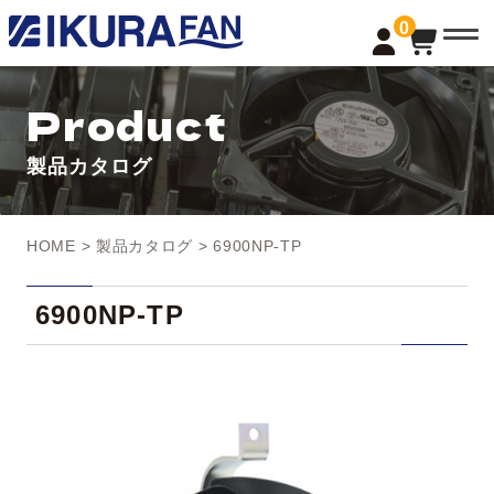
t
0
o
g
g
l
Product
e
n
a
製品カタログ
v
i
g
a
t
HOME
>
製品カタログ
> 6900NP-TP
i
o
n
6900NP-TP