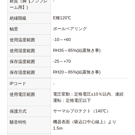
-
材質（脚【ノンフレ
ーム用】)
E種120℃
絶縁階級
ボールベアリング
軸受
-10～+60
使用温度範囲
RH35～85%(結露無き事)
使用湿度範囲
-25～+70
保存温度範囲
RH20～85%(結露無き事)
保存湿度範囲
IPコード
-
電圧変動：定格電圧±10％以内、連続
使用電圧範囲
運転：定格電圧以下
サーマルプロテクト（140℃）
保護方式
機器表面（吸込口中心線上）より
騒音特性
1.5m