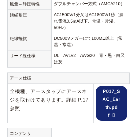
ダブルチャンバー方式（AMCA210）
風量～静圧特性
AC1500V/1分又はAC1800V/1秒（漏
絶縁耐圧
れ電流0.5mA以下、常温・常湿、
50Hz）
DC500Vメガーにて100MΩ以上（常
絶縁抵抗
温・常湿）
UL AVLV2 AWG20 青・黒・白又
リード線仕様
は灰
アース仕様
全機種、アースタップにアースネ
P017_S
AC_Ear
ジを取付けてあります。詳細 P.17
th.pd
参照
f
コンデンサ