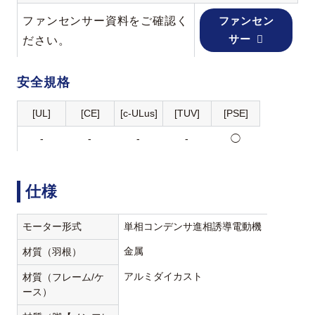
ファンセンサー資料をご確認く
ファンセン
サー
ださい。
安全規格
[UL]
[CE]
[c-ULus]
[TUV]
[PSE]
-
-
-
-
◯
仕様
モーター形式
単相コンデンサ進相誘導電動機
金属
材質（羽根）
アルミダイカスト
材質（フレーム/ケ
ース）