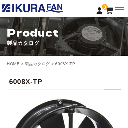
t
0
o
g
g
l
Product
e
n
a
製品カタログ
v
i
g
a
t
HOME
>
製品カタログ
> 6008X-TP
i
o
n
6008X-TP