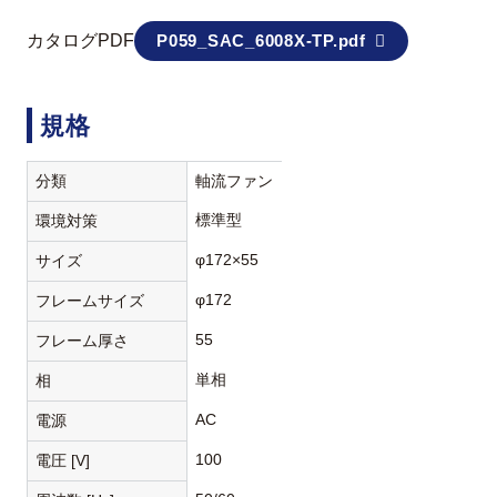
カタログPDF
P059_SAC_6008X-TP.pdf
規格
分類
軸流ファン
標準型
環境対策
φ172×55
サイズ
φ172
フレームサイズ
55
フレーム厚さ
単相
相
AC
電源
100
電圧 [V]