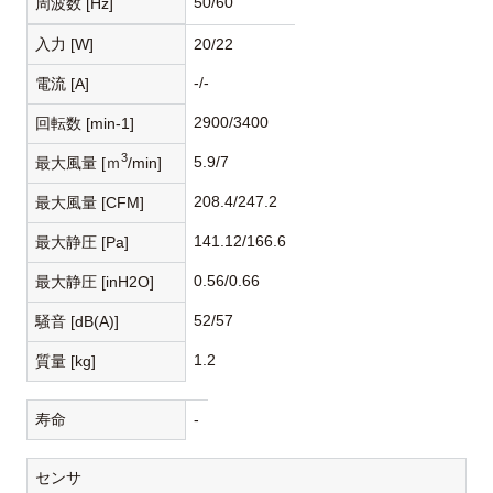
50/60
周波数 [Hz]
入力 [W]
20/22
-/-
電流 [A]
2900/3400
回転数 [min-1]
3
5.9/7
最大風量 [ｍ
/min]
208.4/247.2
最大風量 [CFM]
141.12/166.6
最大静圧 [Pa]
0.56/0.66
最大静圧 [inH2O]
52/57
騒音 [dB(A)]
1.2
質量 [kg]
寿命
-
センサ