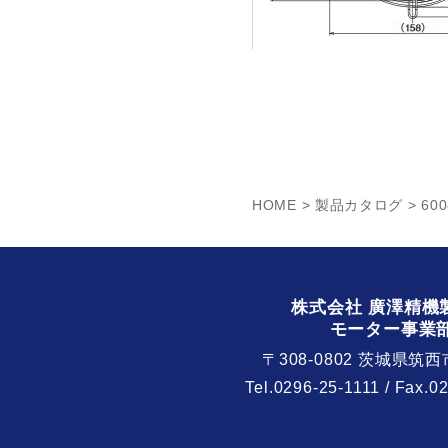
HOME
>
製品カタログ
> 600
株式会社 廣澤精機
モーター事業
〒308-0802 茨城県筑西
Tel.
0296-25-1111
/ Fax.0