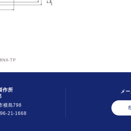
8NX-TP
製作所
メー
部
市横島798
296-21-1668