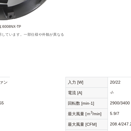
6008NX-TP
用しています。一部仕様や外観が異なる
ァン
入力 [W]
20/22
-/-
電流 [A]
55
2900/3400
回転数 [min-1]
3
5.9/7
最大風量 [ｍ
/min]
208.4/247.
最大風量 [CFM]