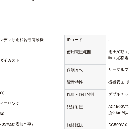
ンデンサ進相誘導電動機
IPコード
-
電圧変動：
使用電圧範囲
転：定格電
ダイカスト
サーマルプ
保護方式
機器表面（
騒音特性
0℃
ダブルチャ
風量～静圧特性
ベアリング
AC1500V
絶縁耐圧
流0.5mA
60
～85%(結露無き事)
DC500V
絶縁抵抗