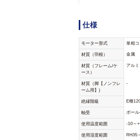
仕様
モーター形式
単相コ
金属
材質（羽根）
アルミ
材質（フレーム/ケ
ース）
-
材質（脚【ノンフレ
ーム用】)
E種12
絶縁階級
ボール
軸受
-10～+
使用温度範囲
RH35
使用湿度範囲