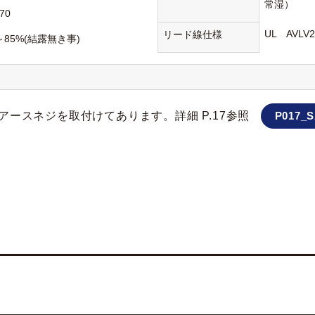
常湿）
70
UL AVL
リード線仕様
～85%(結露無き事)
ースネジを取付けてあります。詳細 P.17参照
P017_S