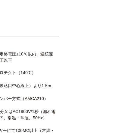
定格電圧±10％以内、連続運
圧以下
ロテクト（140℃）
吸込口中心線上）より1.5m
ンバー方式（AMCA210）
/1分又はAC1800V/1秒（漏れ電
以下、常温・常湿、50Hz）
メガーにて100MΩ以上（常温・