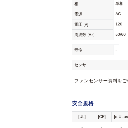
単相
相
AC
電源
120
電圧 [V]
50/60
周波数 [Hz]
寿命
-
センサ
ファンセンサー資料をご
安全規格
[UL]
[CE]
[c-ULus
-
-
-