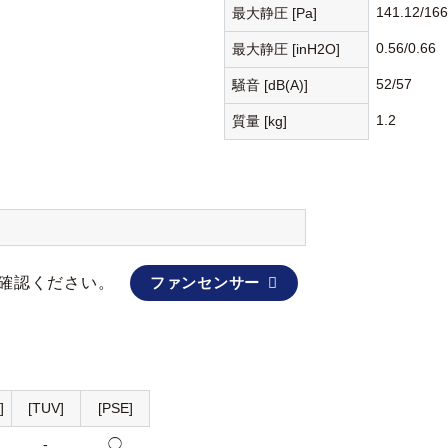
141.12/166
最大静圧 [Pa]
0.56/0.66
最大静圧 [inH2O]
52/57
騒音 [dB(A)]
1.2
質量 [kg]
確認ください。
ファンセンサー
]
[TUV]
[PSE]
-
◯