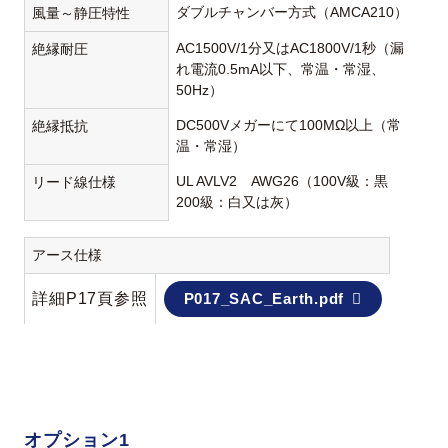
ダブルチャンバー方式（AMCA210）
風量～静圧特性
AC1500V/1分又はAC1800V/1秒（漏
絶縁耐圧
れ電流0.5mA以下、常温・常湿、
50Hz）
DC500Vメガーにて100MΩ以上（常
絶縁抵抗
温・常湿）
UL AVLV2 AWG26（100V級：黒
リード線仕様
200級：白又は灰）
アース仕様
詳細P17頁参照
P017_SAC_Earth.pdf
オプション1