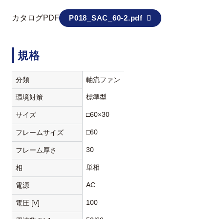
カタログPDF
P018_SAC_60-2.pdf
規格
分類
軸流ファン
標準型
環境対策
□60×30
サイズ
□60
フレームサイズ
30
フレーム厚さ
単相
相
AC
電源
100
電圧 [V]