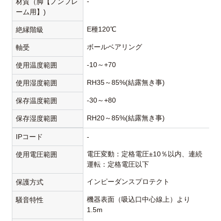
-
材質（脚【ノンフレ
ーム用】)
E種120℃
絶縁階級
ボールベアリング
軸受
-10～+70
使用温度範囲
RH35～85%(結露無き事)
使用湿度範囲
-30～+80
保存温度範囲
RH20～85%(結露無き事)
保存湿度範囲
IPコード
-
電圧変動：定格電圧±10％以内、連続
使用電圧範囲
運転：定格電圧以下
インピーダンスプロテクト
保護方式
機器表面（吸込口中心線上）より
騒音特性
1.5m