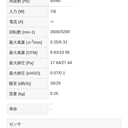
50/60
周波数 [Hz]
入力 [W]
7/6
-/-
電流 [A]
2600/3200
回転数 [min-1]
3
0.25/0.31
最大風量 [ｍ
/min]
8.83/10.95
最大風量 [CFM]
17.64/27.44
最大静圧 [Pa]
0.07/0.1
最大静圧 [inH2O]
26/29
騒音 [dB(A)]
0.25
質量 [kg]
寿命
-
センサ