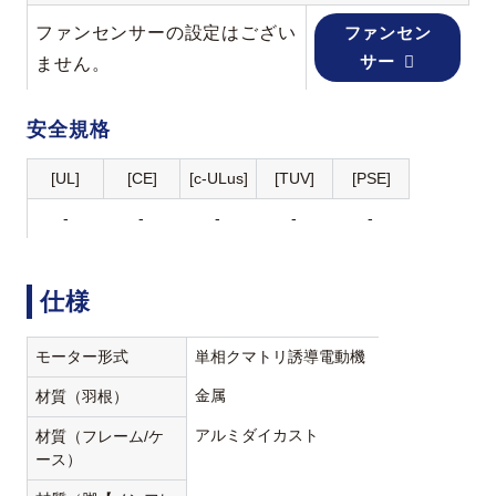
ファンセンサーの設定はござい
ファンセン
サー
ません。
安全規格
[UL]
[CE]
[c-ULus]
[TUV]
[PSE]
-
-
-
-
-
仕様
モーター形式
単相クマトリ誘導電動機
金属
材質（羽根）
アルミダイカスト
材質（フレーム/ケ
ース）