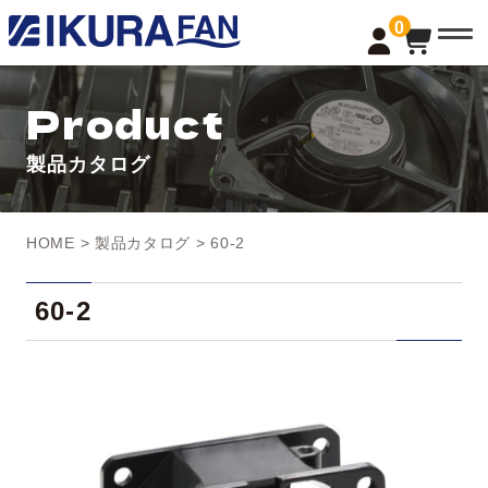
t
0
o
g
g
l
Product
e
n
a
製品カタログ
v
i
g
a
t
HOME
>
製品カタログ
> 60-2
i
o
n
60-2