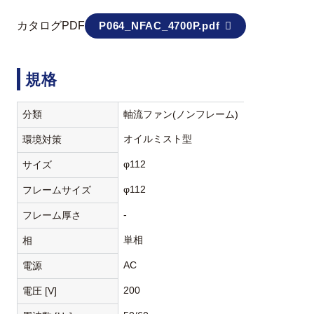
カタログPDF
P064_NFAC_4700P.pdf
規格
分類
軸流ファン(ノンフレーム)
オイルミスト型
環境対策
φ112
サイズ
φ112
フレームサイズ
-
フレーム厚さ
単相
相
AC
電源
200
電圧 [V]