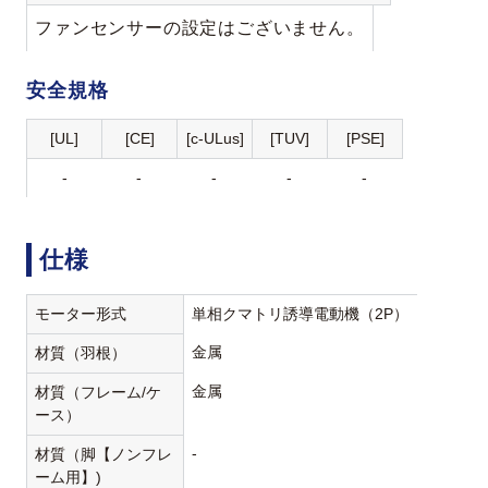
ファンセンサーの設定はございません。
安全規格
[UL]
[CE]
[c-ULus]
[TUV]
[PSE]
-
-
-
-
-
仕様
モーター形式
単相クマトリ誘導電動機（2P）
金属
材質（羽根）
金属
材質（フレーム/ケ
ース）
-
材質（脚【ノンフレ
ーム用】)