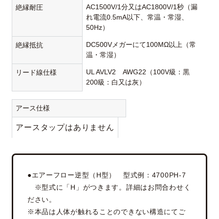
AC1500V/1分又はAC1800V/1秒（漏
絶縁耐圧
れ電流0.5mA以下、常温・常湿、
50Hz）
DC500Vメガーにて100MΩ以上（常
絶縁抵抗
温・常湿）
UL AVLV2 AWG22（100V級：黒
リード線仕様
200級：白又は灰）
アース仕様
アースタップはありません
●エアーフロー逆型（H型） 型式例：4700PH-7
※型式に「H」がつきます。詳細はお問合わせく
ださい。
※本品は人体が触れることのできない構造にてご