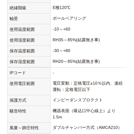
E種120℃
絶縁階級
ボールベアリング
軸受
-10～+60
使用温度範囲
RH35～85%(結露無き事)
使用湿度範囲
-30～+80
保存温度範囲
RH20～85%(結露無き事)
保存湿度範囲
IPコード
-
電圧変動：定格電圧±10％以内、連続
使用電圧範囲
運転：定格電圧以下
インピーダンスプロテクト
保護方式
機器表面（吸込口中心線上）より
騒音特性
1.5m
ダブルチャンバー方式（AMCA210）
風量～静圧特性