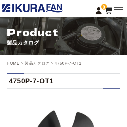
t
0
o
g
g
l
Product
e
n
a
製品カタログ
v
i
g
a
t
HOME
>
製品カタログ
> 4750P-7-OT1
i
o
n
4750P-7-OT1