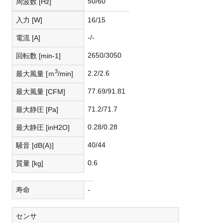
50/60
周波数 [Hz]
入力 [W]
16/15
-/-
電流 [A]
2650/3050
回転数 [min-1]
3
2.2/2.6
最大風量 [ｍ
/min]
77.69/91.81
最大風量 [CFM]
71.2/71.7
最大静圧 [Pa]
0.28/0.28
最大静圧 [inH2O]
40/44
騒音 [dB(A)]
0.6
質量 [kg]
寿命
-
センサ