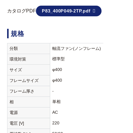
カタログPDF
P83_400P049-2TP.pdf
規格
分類
軸流ファン(ノンフレーム)
標準型
環境対策
φ400
サイズ
φ400
フレームサイズ
-
フレーム厚さ
単相
相
AC
電源
220
電圧 [V]