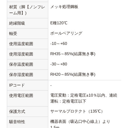
メッキ処理鋼板
材質（脚【ノンフレ
ーム用】)
E種120℃
絶縁階級
ボールベアリング
軸受
-10～+60
使用温度範囲
RH35～85%(結露無き事)
使用湿度範囲
-30～+80
保存温度範囲
RH20～85%(結露無き事)
保存湿度範囲
IPコード
-
電圧変動：定格電圧±10％以内、連続
使用電圧範囲
運転：定格電圧以下
サーマルプロテクト（135℃）
保護方式
機器表面（吸込口中心線上）より
騒音特性
1.5m