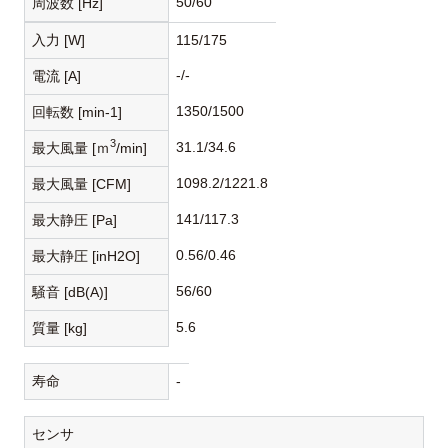
50/60
周波数 [Hz]
入力 [W]
115/175
-/-
電流 [A]
1350/1500
回転数 [min-1]
3
31.1/34.6
最大風量 [ｍ
/min]
1098.2/1221.8
最大風量 [CFM]
141/117.3
最大静圧 [Pa]
0.56/0.46
最大静圧 [inH2O]
56/60
騒音 [dB(A)]
5.6
質量 [kg]
寿命
-
センサ