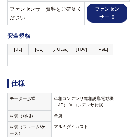
ファンセンサー資料をご確認く
ファンセン
サー
ださい。
安全規格
[UL]
[CE]
[c-ULus]
[TUV]
[PSE]
-
-
-
-
-
仕様
モーター形式
単相コンデンサ進相誘導電動機
（4P） ※コンデンサ付属
金属
材質（羽根）
アルミダイカスト
材質（フレーム/ケ
ース）