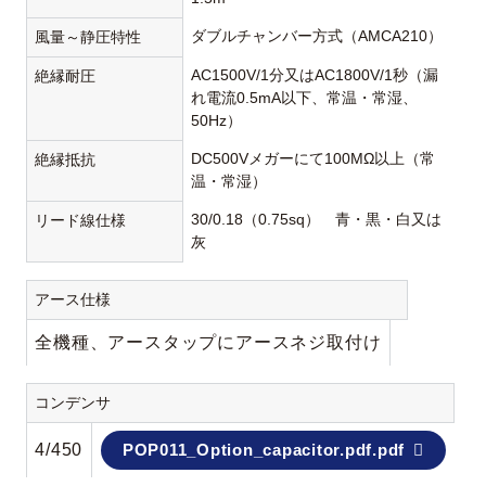
ダブルチャンバー方式（AMCA210）
風量～静圧特性
AC1500V/1分又はAC1800V/1秒（漏
絶縁耐圧
れ電流0.5mA以下、常温・常湿、
50Hz）
DC500Vメガーにて100MΩ以上（常
絶縁抵抗
温・常湿）
30/0.18（0.75sq） 青・黒・白又は
リード線仕様
灰
アース仕様
全機種、アースタップにアースネジ取付け
コンデンサ
4/450
POP011_Option_capacitor.pdf.pdf