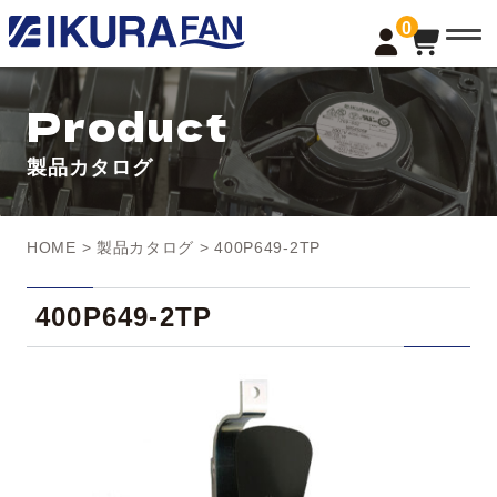
t
0
o
g
g
l
Product
e
n
a
製品カタログ
v
i
g
a
t
HOME
>
製品カタログ
> 400P649-2TP
i
o
n
400P649-2TP