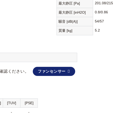
201.08/215
最大静圧 [Pa]
0.8/0.86
最大静圧 [inH2O]
54/57
騒音 [dB(A)]
5.2
質量 [kg]
確認ください。
ファンセンサー
]
[TUV]
[PSE]
-
-