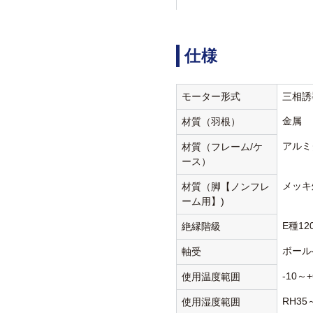
仕様
モーター形式
三相誘
金属
材質（羽根）
アルミ
材質（フレーム/ケ
ース）
メッキ
材質（脚【ノンフレ
ーム用】)
E種12
絶縁階級
ボール
軸受
-10～+
使用温度範囲
RH35
使用湿度範囲