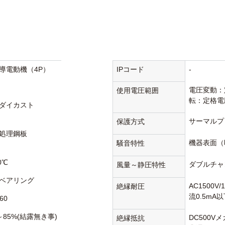
導電動機（4P）
IPコード
-
電圧変動：
使用電圧範囲
転：定格電
ダイカスト
サーマルプ
保護方式
処理鋼板
機器表面（
騒音特性
0℃
ダブルチャ
風量～静圧特性
ベアリング
AC1500V
絶縁耐圧
流0.5mA
60
～85%(結露無き事)
DC500V
絶縁抵抗