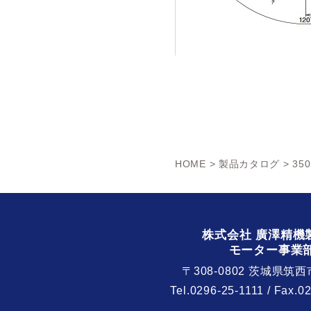
HOME
>
製品カタログ
> 350
株式会社 廣澤精機
モーター事業
〒308-0802 茨城県筑西
Tel.
0296-25-1111
/ Fax.0