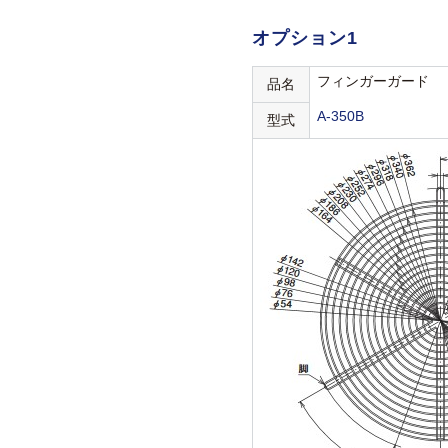
オプション1
フィンガーガード
品名
A-350B
型式