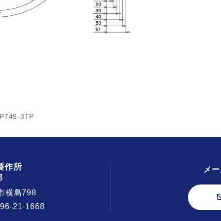
P749-3TP
製作所
メー
部
市横島798
296-21-1668