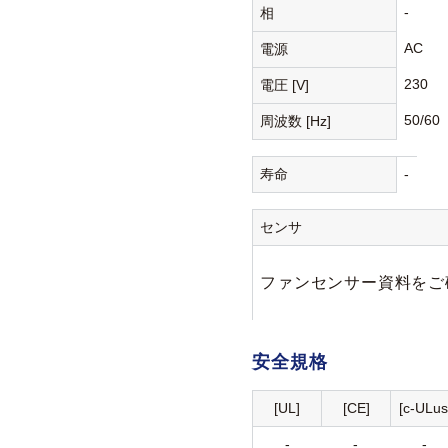
-
相
AC
電源
230
電圧 [V]
50/60
周波数 [Hz]
寿命
-
センサ
ファンセンサー資料をご
安全規格
[UL]
[CE]
[c-ULus
-
-
-