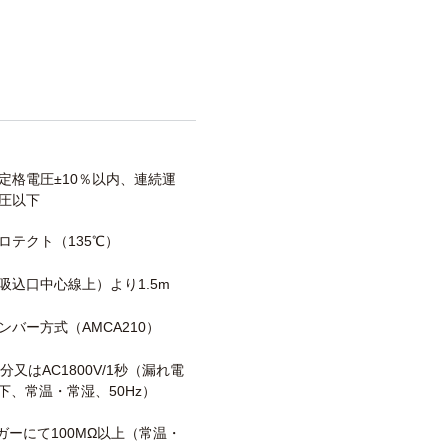
定格電圧±10％以内、連続運
圧以下
ロテクト（135℃）
吸込口中心線上）より1.5m
ンバー方式（AMCA210）
/1分又はAC1800V/1秒（漏れ電
以下、常温・常湿、50Hz）
メガーにて100MΩ以上（常温・