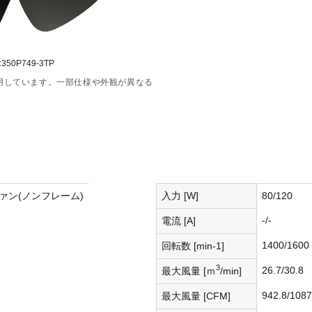
50P749-3TP
用しています。一部仕様や外観が異なる
ァン(ノンフレーム)
入力 [W]
80/120
-/-
電流 [A]
1400/1600
回転数 [min-1]
3
26.7/30.8
最大風量 [ｍ
/min]
942.8/1087
最大風量 [CFM]