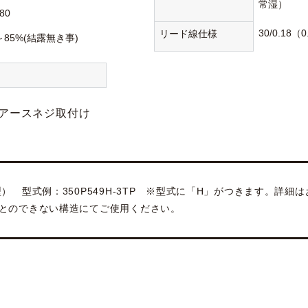
常湿）
80
30/0.18
リード線仕様
～85%(結露無き事)
アースネジ取付け
） 型式例：350P549H-3TP ※型式に「H」がつきます。詳細
とのできない構造にてご使用ください。