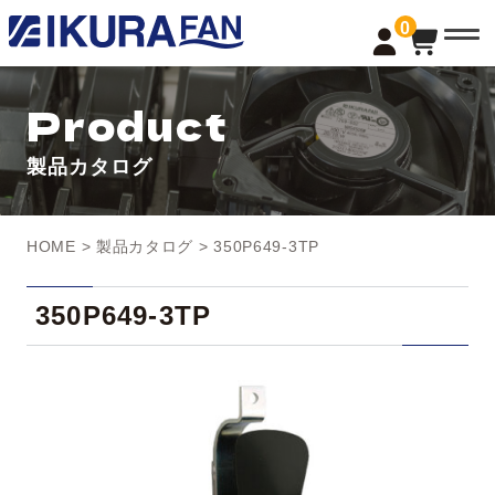
t
0
o
g
g
l
Product
e
n
a
製品カタログ
v
i
g
a
t
HOME
>
製品カタログ
> 350P649-3TP
i
o
n
350P649-3TP