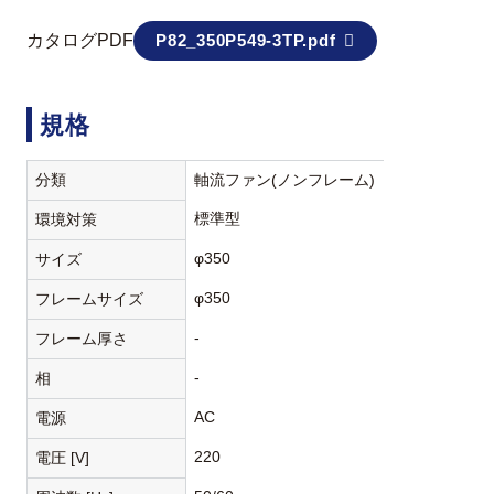
カタログPDF
P82_350P549-3TP.pdf
規格
分類
軸流ファン(ノンフレーム)
標準型
環境対策
φ350
サイズ
φ350
フレームサイズ
-
フレーム厚さ
-
相
AC
電源
220
電圧 [V]