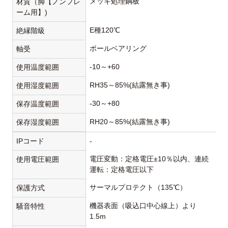
メッキ処理鋼板
材質（脚【ノンフレ
ーム用】)
E種120℃
絶縁階級
ボールベアリング
軸受
-10～+60
使用温度範囲
RH35～85%(結露無き事)
使用湿度範囲
-30～+80
保存温度範囲
RH20～85%(結露無き事)
保存湿度範囲
IPコード
-
電圧変動：定格電圧±10％以内、連続
使用電圧範囲
運転：定格電圧以下
サーマルプロテクト（135℃）
保護方式
機器表面（吸込口中心線上）より
騒音特性
1.5m