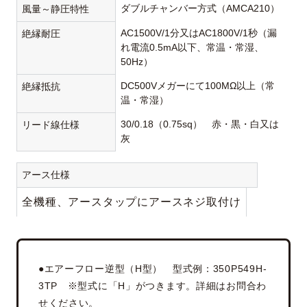
ダブルチャンバー方式（AMCA210）
風量～静圧特性
AC1500V/1分又はAC1800V/1秒（漏
絶縁耐圧
れ電流0.5mA以下、常温・常湿、
50Hz）
DC500Vメガーにて100MΩ以上（常
絶縁抵抗
温・常湿）
30/0.18（0.75sq） 赤・黒・白又は
リード線仕様
灰
アース仕様
全機種、アースタップにアースネジ取付け
●エアーフロー逆型（H型） 型式例：350P549H-
3TP ※型式に「H」がつきます。詳細はお問合わ
せください。