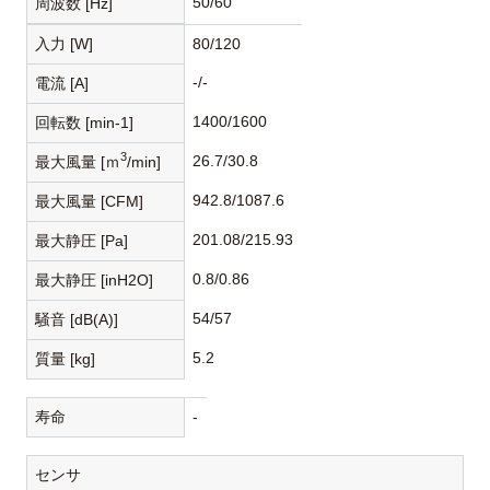
50/60
周波数 [Hz]
入力 [W]
80/120
-/-
電流 [A]
1400/1600
回転数 [min-1]
3
26.7/30.8
最大風量 [ｍ
/min]
942.8/1087.6
最大風量 [CFM]
201.08/215.93
最大静圧 [Pa]
0.8/0.86
最大静圧 [inH2O]
54/57
騒音 [dB(A)]
5.2
質量 [kg]
寿命
-
センサ