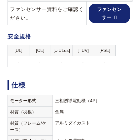
ファンセンサー資料をご確認く
ファンセン
サー
ださい。
安全規格
[UL]
[CE]
[c-ULus]
[TUV]
[PSE]
-
-
-
-
-
仕様
モーター形式
三相誘導電動機（4P）
金属
材質（羽根）
アルミダイカスト
材質（フレーム/ケ
ース）