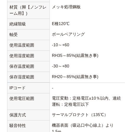
メッキ処理鋼板
材質（脚【ノンフレ
ーム用】)
E種120℃
絶縁階級
ボールベアリング
軸受
-10～+60
使用温度範囲
RH35～85%(結露無き事)
使用湿度範囲
-30～+80
保存温度範囲
RH20～85%(結露無き事)
保存湿度範囲
IPコード
-
電圧変動：定格電圧±10％以内、連続
使用電圧範囲
運転：定格電圧以下
サーマルプロテクト（135℃）
保護方式
機器表面（吸込口中心線上）より
騒音特性
1.5m