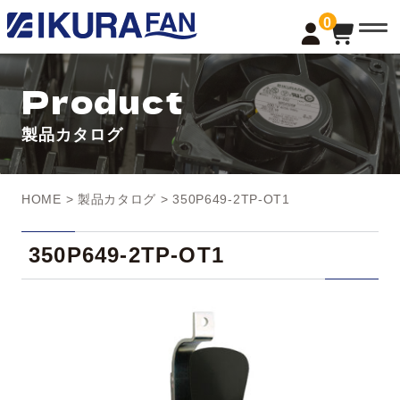
t
0
o
g
g
l
Product
e
n
a
製品カタログ
v
i
g
a
t
HOME
>
製品カタログ
> 350P649-2TP-OT1
i
o
n
350P649-2TP-OT1