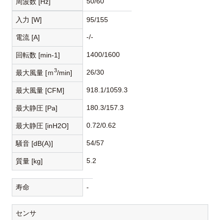
50/60
周波数 [Hz]
入力 [W]
95/155
-/-
電流 [A]
1400/1600
回転数 [min-1]
3
26/30
最大風量 [ｍ
/min]
918.1/1059.3
最大風量 [CFM]
180.3/157.3
最大静圧 [Pa]
0.72/0.62
最大静圧 [inH2O]
54/57
騒音 [dB(A)]
5.2
質量 [kg]
寿命
-
センサ