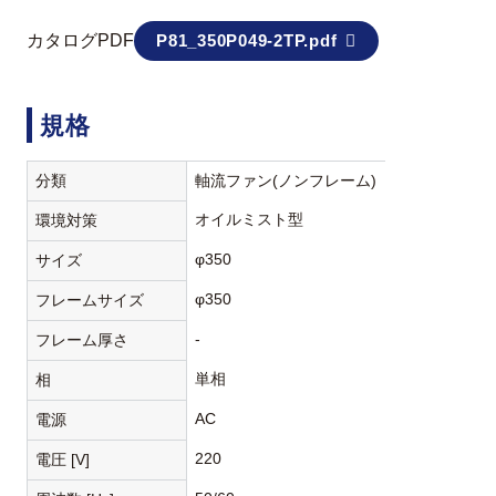
カタログPDF
P81_350P049-2TP.pdf
規格
分類
軸流ファン(ノンフレーム)
オイルミスト型
環境対策
φ350
サイズ
φ350
フレームサイズ
-
フレーム厚さ
単相
相
AC
電源
220
電圧 [V]