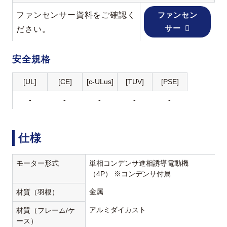
ファンセンサー資料をご確認く
ファンセン
サー
ださい。
安全規格
[UL]
[CE]
[c-ULus]
[TUV]
[PSE]
-
-
-
-
-
仕様
モーター形式
単相コンデンサ進相誘導電動機
（4P） ※コンデンサ付属
金属
材質（羽根）
アルミダイカスト
材質（フレーム/ケ
ース）