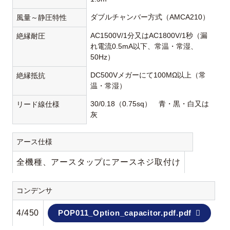
ダブルチャンバー方式（AMCA210）
風量～静圧特性
AC1500V/1分又はAC1800V/1秒（漏
絶縁耐圧
れ電流0.5mA以下、常温・常湿、
50Hz）
DC500Vメガーにて100MΩ以上（常
絶縁抵抗
温・常湿）
30/0.18（0.75sq） 青・黒・白又は
リード線仕様
灰
アース仕様
全機種、アースタップにアースネジ取付け
コンデンサ
4/450
POP011_Option_capacitor.pdf.pdf