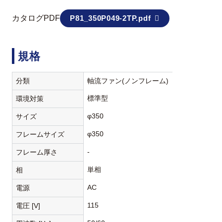
カタログPDF
P81_350P049-2TP.pdf
規格
分類
軸流ファン(ノンフレーム)
標準型
環境対策
φ350
サイズ
φ350
フレームサイズ
-
フレーム厚さ
単相
相
AC
電源
115
電圧 [V]