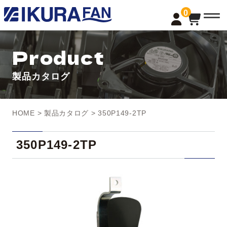
t
0
o
g
g
l
Product
e
n
a
製品カタログ
v
i
g
a
t
HOME
>
製品カタログ
> 350P149-2TP
i
o
n
350P149-2TP