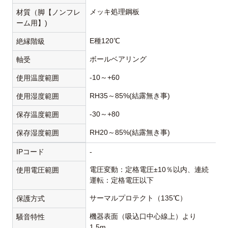
メッキ処理鋼板
材質（脚【ノンフレ
ーム用】)
E種120℃
絶縁階級
ボールベアリング
軸受
-10～+60
使用温度範囲
RH35～85%(結露無き事)
使用湿度範囲
-30～+80
保存温度範囲
RH20～85%(結露無き事)
保存湿度範囲
IPコード
-
電圧変動：定格電圧±10％以内、連続
使用電圧範囲
運転：定格電圧以下
サーマルプロテクト（135℃）
保護方式
機器表面（吸込口中心線上）より
騒音特性
1.5m