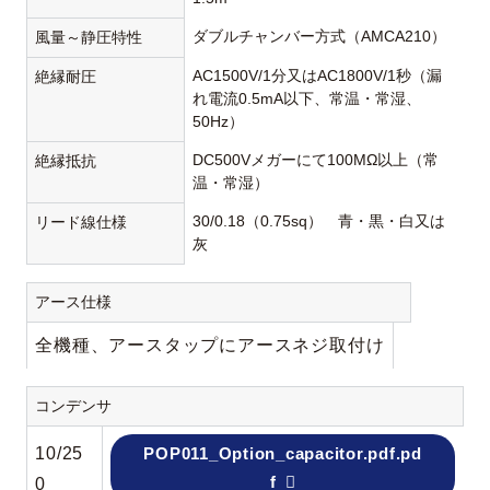
ダブルチャンバー方式（AMCA210）
風量～静圧特性
AC1500V/1分又はAC1800V/1秒（漏
絶縁耐圧
れ電流0.5mA以下、常温・常湿、
50Hz）
DC500Vメガーにて100MΩ以上（常
絶縁抵抗
温・常湿）
30/0.18（0.75sq） 青・黒・白又は
リード線仕様
灰
アース仕様
全機種、アースタップにアースネジ取付け
コンデンサ
10/25
POP011_Option_capacitor.pdf.pd
f
0