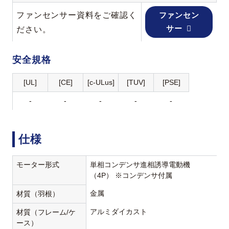
ファンセンサー資料をご確認く
ファンセン
サー
ださい。
安全規格
[UL]
[CE]
[c-ULus]
[TUV]
[PSE]
-
-
-
-
-
仕様
モーター形式
単相コンデンサ進相誘導電動機
（4P） ※コンデンサ付属
金属
材質（羽根）
アルミダイカスト
材質（フレーム/ケ
ース）