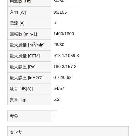
50/60
周波数 [Hz]
入力 [W]
95/155
-/-
電流 [A]
1400/1600
回転数 [min-1]
3
26/30
最大風量 [ｍ
/min]
918.1/1059.3
最大風量 [CFM]
180.3/157.3
最大静圧 [Pa]
0.72/0.62
最大静圧 [inH2O]
54/57
騒音 [dB(A)]
5.2
質量 [kg]
寿命
-
センサ