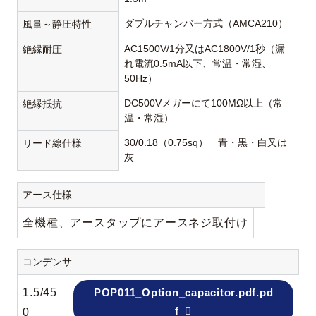
ダブルチャンバー方式（AMCA210）
風量～静圧特性
AC1500V/1分又はAC1800V/1秒（漏
絶縁耐圧
れ電流0.5mA以下、常温・常湿、
50Hz）
DC500Vメガーにて100MΩ以上（常
絶縁抵抗
温・常湿）
30/0.18（0.75sq） 青・黒・白又は
リード線仕様
灰
アース仕様
全機種、アースタップにアースネジ取付け
コンデンサ
1.5/45
POP011_Option_capacitor.pdf.pd
f
0