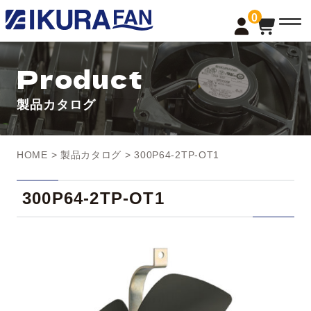
t
0
o
g
g
l
Product
e
n
a
製品カタログ
v
i
g
a
t
HOME
>
製品カタログ
> 300P64-2TP-OT1
i
o
n
300P64-2TP-OT1