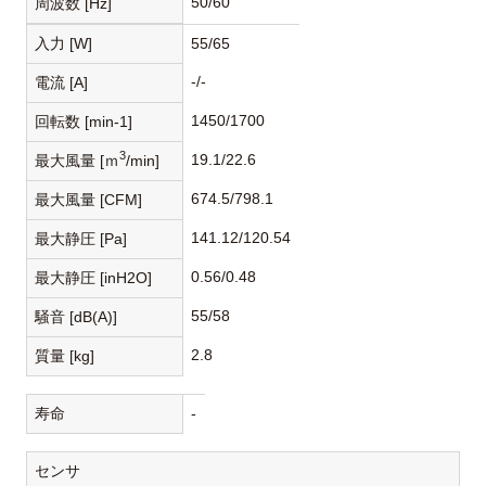
50/60
周波数 [Hz]
入力 [W]
55/65
-/-
電流 [A]
1450/1700
回転数 [min-1]
3
19.1/22.6
最大風量 [ｍ
/min]
674.5/798.1
最大風量 [CFM]
141.12/120.54
最大静圧 [Pa]
0.56/0.48
最大静圧 [inH2O]
55/58
騒音 [dB(A)]
2.8
質量 [kg]
寿命
-
センサ