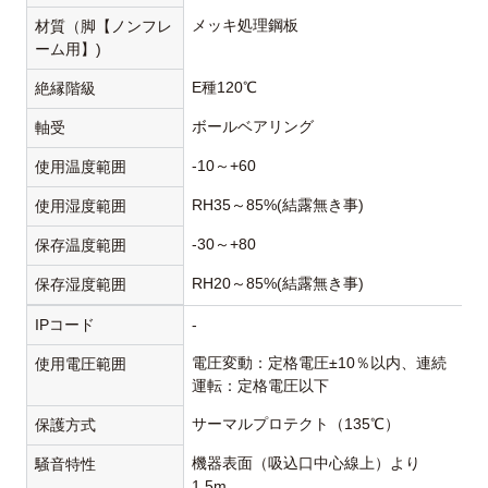
メッキ処理鋼板
材質（脚【ノンフレ
ーム用】)
E種120℃
絶縁階級
ボールベアリング
軸受
-10～+60
使用温度範囲
RH35～85%(結露無き事)
使用湿度範囲
-30～+80
保存温度範囲
RH20～85%(結露無き事)
保存湿度範囲
IPコード
-
電圧変動：定格電圧±10％以内、連続
使用電圧範囲
運転：定格電圧以下
サーマルプロテクト（135℃）
保護方式
機器表面（吸込口中心線上）より
騒音特性
1.5m