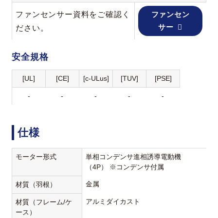
ファンセンサー資料をご確認く
ファンセン
サー
ださい。
安全規格
[UL]
[CE]
[c-ULus]
[TUV]
[PSE]
-
-
-
-
-
仕様
モーター形式
単相コンデンサ進相誘導電動機
（4P） ※コンデンサ付属
金属
材質（羽根）
アルミダイカスト
材質（フレーム/ケ
ース）