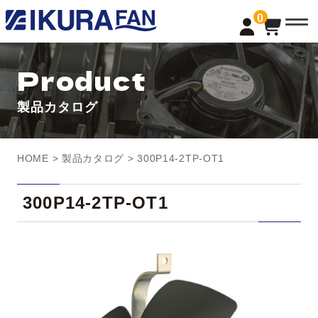
t
0
o
g
g
l
Product
e
n
a
製品カタログ
v
i
g
a
t
HOME
>
製品カタログ
> 300P14-2TP-OT1
i
o
n
300P14-2TP-OT1