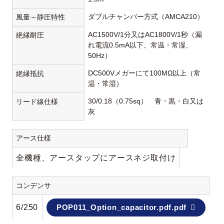
ダブルチャンバー方式（AMCA210）
風量～静圧特性
AC1500V/1分又はAC1800V/1秒（漏
絶縁耐圧
れ電流0.5mA以下、常温・常湿、
50Hz）
DC500Vメガーにて100MΩ以上（常
絶縁抵抗
温・常湿）
30/0.18（0.75sq） 青・黒・白又は
リード線仕様
灰
アース仕様
全機種、アースタップにアースネジ取付け
コンデンサ
6/250
POP011_Option_capacitor.pdf.pdf