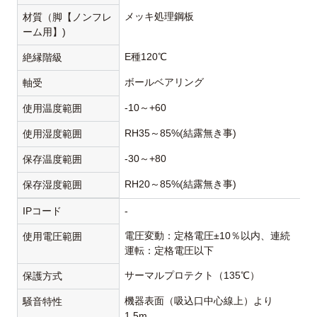
メッキ処理鋼板
材質（脚【ノンフレ
ーム用】)
E種120℃
絶縁階級
ボールベアリング
軸受
-10～+60
使用温度範囲
RH35～85%(結露無き事)
使用湿度範囲
-30～+80
保存温度範囲
RH20～85%(結露無き事)
保存湿度範囲
IPコード
-
電圧変動：定格電圧±10％以内、連続
使用電圧範囲
運転：定格電圧以下
サーマルプロテクト（135℃）
保護方式
機器表面（吸込口中心線上）より
騒音特性
1.5m