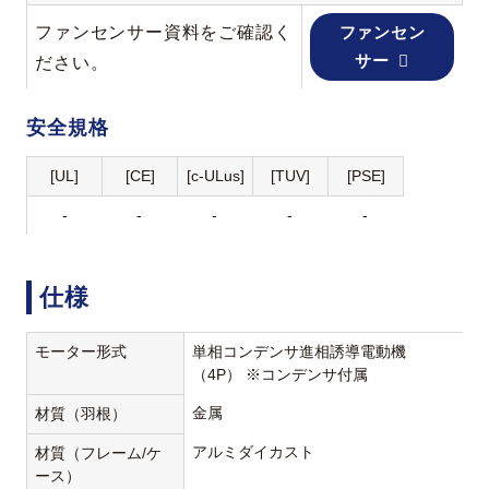
ファンセンサー資料をご確認く
ファンセン
サー
ださい。
安全規格
[UL]
[CE]
[c-ULus]
[TUV]
[PSE]
-
-
-
-
-
仕様
モーター形式
単相コンデンサ進相誘導電動機
（4P） ※コンデンサ付属
金属
材質（羽根）
アルミダイカスト
材質（フレーム/ケ
ース）