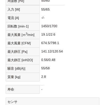
50/60
周波数 [Hz]
入力 [W]
55/65
-/-
電流 [A]
1450/1700
回転数 [min-1]
3
19.1/22.6
最大風量 [ｍ
/min]
674.5/798.1
最大風量 [CFM]
141.12/120.54
最大静圧 [Pa]
0.56/0.48
最大静圧 [inH2O]
55/58
騒音 [dB(A)]
2.8
質量 [kg]
寿命
-
センサ