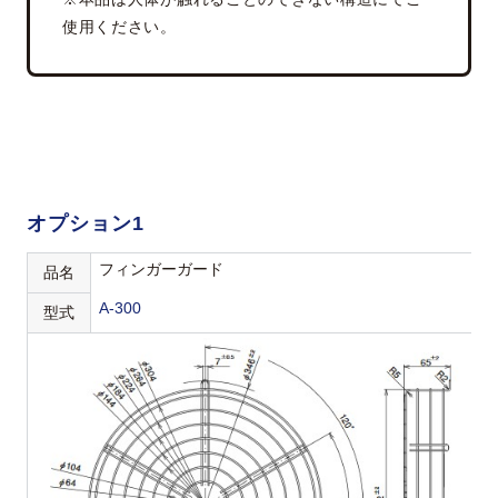
使用ください。
オプション1
フィンガーガード
品名
A-300
型式