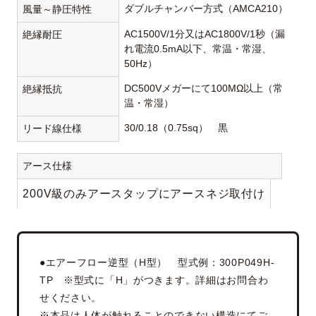
ダブルチャンバー方式（AMCA210）
風量～静圧特性
AC1500V/1分又はAC1800V/1秒（漏
絶縁耐圧
れ電流0.5mA以下、常温・常湿、
50Hz）
DC500Vメガーにて100MΩ以上（常
絶縁抵抗
温・常湿）
30/0.18（0.75sq） 黒
リード線仕様
アース仕様
200V級のみアースタップにアースネジ取付け
●エアーフロー逆型（H型） 型式例：300P049H-
TP ※型式に「H」がつきます。詳細はお問合わ
せください。
※本品は人体が触れることのできない構造にてご