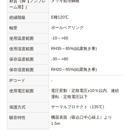
メッキ処理鋼板
材質（脚【ノンフレ
ーム用】)
E種120℃
絶縁階級
ボールベアリング
軸受
-10～+60
使用温度範囲
RH35～85%(結露無き事)
使用湿度範囲
-30～+80
保存温度範囲
RH20～85%(結露無き事)
保存湿度範囲
IPコード
-
電圧変動：定格電圧±10％以内、連続
使用電圧範囲
運転：定格電圧以下
サーマルプロテクト（135℃）
保護方式
機器表面（吸込口中心線上）より
騒音特性
1.5m