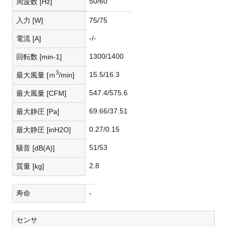
50/60
周波数 [Hz]
入力 [W]
75/75
-/-
電流 [A]
1300/1400
回転数 [min-1]
3
15.5/16.3
最大風量 [ｍ
/min]
547.4/575.6
最大風量 [CFM]
69.66/37.51
最大静圧 [Pa]
0.27/0.15
最大静圧 [inH2O]
51/53
騒音 [dB(A)]
2.8
質量 [kg]
寿命
-
センサ