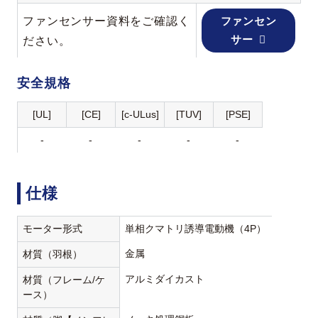
ファンセンサー資料をご確認く
ファンセン
サー
ださい。
安全規格
[UL]
[CE]
[c-ULus]
[TUV]
[PSE]
-
-
-
-
-
仕様
モーター形式
単相クマトリ誘導電動機（4P）
金属
材質（羽根）
アルミダイカスト
材質（フレーム/ケ
ース）