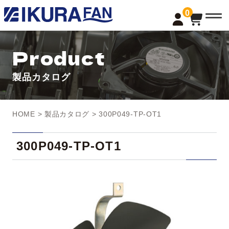
t
0
o
g
g
l
Product
e
n
a
製品カタログ
v
i
g
a
t
HOME
>
製品カタログ
> 300P049-TP-OT1
i
o
n
300P049-TP-OT1