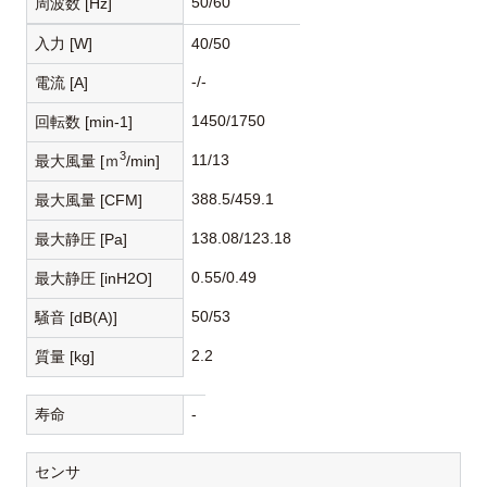
50/60
周波数 [Hz]
入力 [W]
40/50
-/-
電流 [A]
1450/1750
回転数 [min-1]
3
11/13
最大風量 [ｍ
/min]
388.5/459.1
最大風量 [CFM]
138.08/123.18
最大静圧 [Pa]
0.55/0.49
最大静圧 [inH2O]
50/53
騒音 [dB(A)]
2.2
質量 [kg]
寿命
-
センサ