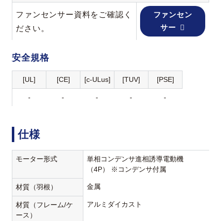
ファンセンサー資料をご確認く
ファンセン
サー
ださい。
安全規格
[UL]
[CE]
[c-ULus]
[TUV]
[PSE]
-
-
-
-
-
仕様
モーター形式
単相コンデンサ進相誘導電動機
（4P） ※コンデンサ付属
金属
材質（羽根）
アルミダイカスト
材質（フレーム/ケ
ース）