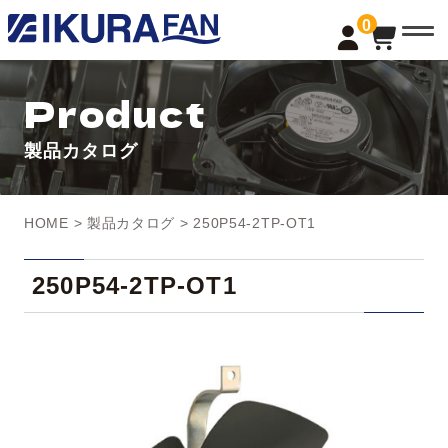
t
0
o
g
g
l
Product
e
n
a
製品カタログ
v
i
g
a
t
HOME
>
製品カタログ
> 250P54-2TP-OT1
i
o
n
250P54-2TP-OT1