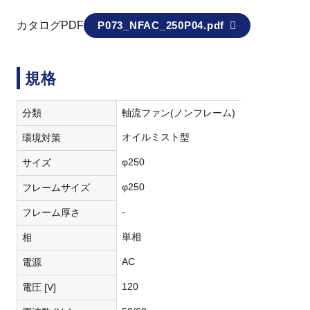
カタログPDF
P073_NFAC_250P04.pdf
規格
分類
軸流ファン(ノンフレーム)
オイルミスト型
環境対策
φ250
サイズ
φ250
フレームサイズ
-
フレーム厚さ
単相
相
AC
電源
120
電圧 [V]