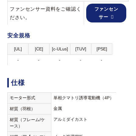
ファンセンサー資料をご確認く
ファンセン
サー
ださい。
安全規格
[UL]
[CE]
[c-ULus]
[TUV]
[PSE]
-
-
-
-
-
仕様
モーター形式
単相クマトリ誘導電動機（4P）
金属
材質（羽根）
アルミダイカスト
材質（フレーム/ケ
ース）