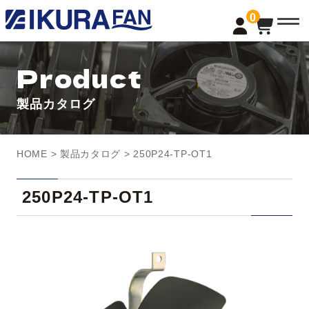
t
0
o
g
g
l
Product
e
n
a
製品カタログ
v
i
g
a
t
HOME
>
製品カタログ
> 250P24-TP-OT1
i
o
n
250P24-TP-OT1