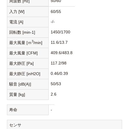
50/60
周波数 [Hz]
入力 [W]
60/55
-/-
電流 [A]
1450/1700
回転数 [min-1]
3
11.6/13.7
最大風量 [ｍ
/min]
409.6/483.8
最大風量 [CFM]
117.2/98
最大静圧 [Pa]
0.46/0.39
最大静圧 [inH2O]
50/53
騒音 [dB(A)]
2.6
質量 [kg]
寿命
-
センサ