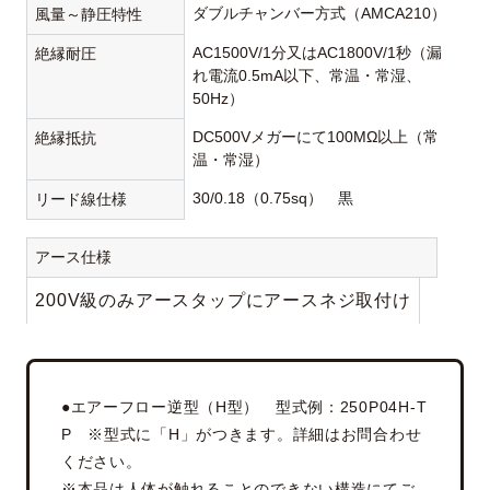
ダブルチャンバー方式（AMCA210）
風量～静圧特性
AC1500V/1分又はAC1800V/1秒（漏
絶縁耐圧
れ電流0.5mA以下、常温・常湿、
50Hz）
DC500Vメガーにて100MΩ以上（常
絶縁抵抗
温・常湿）
30/0.18（0.75sq） 黒
リード線仕様
アース仕様
200V級のみアースタップにアースネジ取付け
●エアーフロー逆型（H型） 型式例：250P04H-T
P ※型式に「H」がつきます。詳細はお問合わせ
ください。
※本品は人体が触れることのできない構造にてご