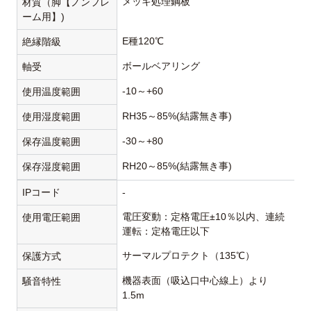
メッキ処理鋼板
材質（脚【ノンフレ
ーム用】)
E種120℃
絶縁階級
ボールベアリング
軸受
-10～+60
使用温度範囲
RH35～85%(結露無き事)
使用湿度範囲
-30～+80
保存温度範囲
RH20～85%(結露無き事)
保存湿度範囲
IPコード
-
電圧変動：定格電圧±10％以内、連続
使用電圧範囲
運転：定格電圧以下
サーマルプロテクト（135℃）
保護方式
機器表面（吸込口中心線上）より
騒音特性
1.5m