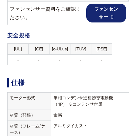
ファンセンサー資料をご確認く
ファンセン
サー
ださい。
安全規格
[UL]
[CE]
[c-ULus]
[TUV]
[PSE]
-
-
-
-
-
仕様
モーター形式
単相コンデンサ進相誘導電動機
（4P） ※コンデンサ付属
金属
材質（羽根）
アルミダイカスト
材質（フレーム/ケ
ース）