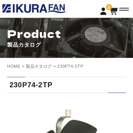
t
0
o
g
g
l
Product
e
n
a
製品カタログ
v
i
g
a
t
HOME
>
製品カタログ
> 230P74-2TP
i
o
n
230P74-2TP