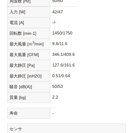
50/60
周波数 [Hz]
入力 [W]
42/47
-/-
電流 [A]
1450/1750
回転数 [min-1]
3
9.8/11.6
最大風量 [ｍ
/min]
346.1/409.6
最大風量 [CFM]
127.6/161.6
最大静圧 [Pa]
0.51/0.64
最大静圧 [inH2O]
50/53
騒音 [dB(A)]
2.2
質量 [kg]
寿命
-
センサ