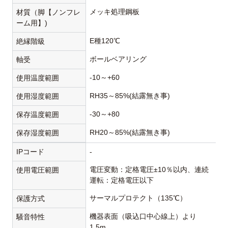
メッキ処理鋼板
材質（脚【ノンフレ
ーム用】)
E種120℃
絶縁階級
ボールベアリング
軸受
-10～+60
使用温度範囲
RH35～85%(結露無き事)
使用湿度範囲
-30～+80
保存温度範囲
RH20～85%(結露無き事)
保存湿度範囲
IPコード
-
電圧変動：定格電圧±10％以内、連続
使用電圧範囲
運転：定格電圧以下
サーマルプロテクト（135℃）
保護方式
機器表面（吸込口中心線上）より
騒音特性
1.5m