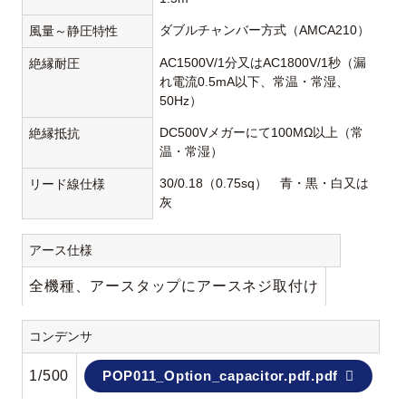
ダブルチャンバー方式（AMCA210）
風量～静圧特性
AC1500V/1分又はAC1800V/1秒（漏
絶縁耐圧
れ電流0.5mA以下、常温・常湿、
50Hz）
DC500Vメガーにて100MΩ以上（常
絶縁抵抗
温・常湿）
30/0.18（0.75sq） 青・黒・白又は
リード線仕様
灰
アース仕様
全機種、アースタップにアースネジ取付け
コンデンサ
1/500
POP011_Option_capacitor.pdf.pdf