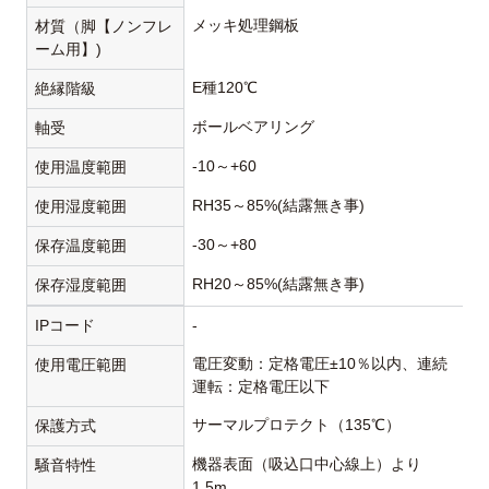
メッキ処理鋼板
材質（脚【ノンフレ
ーム用】)
E種120℃
絶縁階級
ボールベアリング
軸受
-10～+60
使用温度範囲
RH35～85%(結露無き事)
使用湿度範囲
-30～+80
保存温度範囲
RH20～85%(結露無き事)
保存湿度範囲
IPコード
-
電圧変動：定格電圧±10％以内、連続
使用電圧範囲
運転：定格電圧以下
サーマルプロテクト（135℃）
保護方式
機器表面（吸込口中心線上）より
騒音特性
1.5m