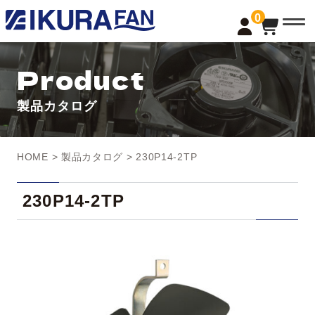
t
0
o
g
g
l
Product
e
n
a
製品カタログ
v
i
g
a
t
HOME
>
製品カタログ
> 230P14-2TP
i
o
n
230P14-2TP