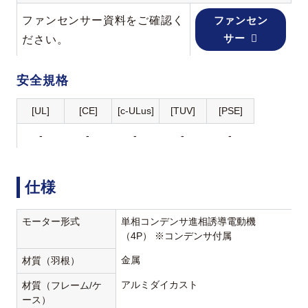
ファンセンサー資料をご確認く
ファンセン
サー
ださい。
安全規格
[UL]
[CE]
[c-ULus]
[TUV]
[PSE]
-
-
-
-
-
仕様
モーター形式
単相コンデンサ進相誘導電動機
（4P） ※コンデンサ付属
金属
材質（羽根）
アルミダイカスト
材質（フレーム/ケ
ース）