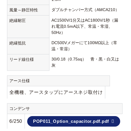
ダブルチャンバー方式（AMCA210）
風量～静圧特性
AC1500V/1分又はAC1800V/1秒（漏
絶縁耐圧
れ電流0.5mA以下、常温・常湿、
50Hz）
DC500Vメガーにて100MΩ以上（常
絶縁抵抗
温・常湿）
30/0.18（0.75sq） 青・黒・白又は
リード線仕様
灰
アース仕様
全機種、アースタップにアースネジ取付け
コンデンサ
6/250
POP011_Option_capacitor.pdf.pdf