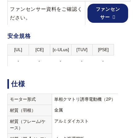
ファンセンサー資料をご確認く
ファンセン
サー
ださい。
安全規格
[UL]
[CE]
[c-ULus]
[TUV]
[PSE]
-
-
-
-
-
仕様
モーター形式
単相クマトリ誘導電動機（2P）
金属
材質（羽根）
アルミダイカスト
材質（フレーム/ケ
ース）