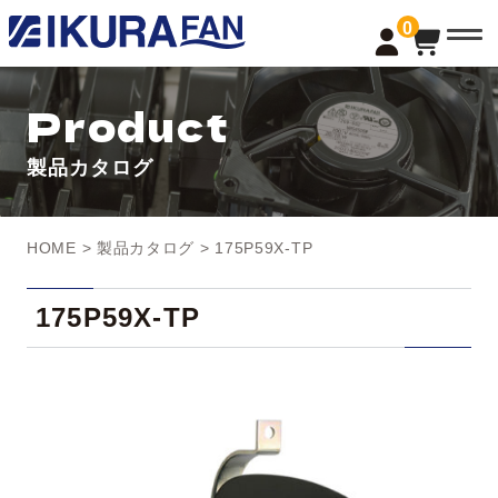
t
0
o
g
g
l
Product
e
n
a
製品カタログ
v
i
g
a
t
HOME
>
製品カタログ
> 175P59X-TP
i
o
n
175P59X-TP