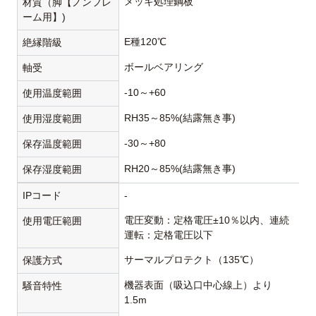
メッキ処理鋼板
材質（脚【ノンフレ
ーム用】)
E種120℃
絶縁階級
ボールベアリング
軸受
-10～+60
使用温度範囲
RH35～85%(結露無き事)
使用湿度範囲
-30～+80
保存温度範囲
RH20～85%(結露無き事)
保存湿度範囲
IPコード
-
電圧変動：定格電圧±10％以内、連続
使用電圧範囲
運転：定格電圧以下
サーマルプロテクト（135℃）
保護方式
機器表面（吸込口中心線上）より
騒音特性
1.5m