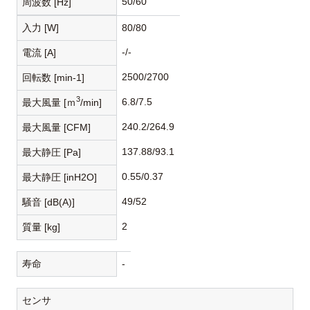
50/60
周波数 [Hz]
入力 [W]
80/80
-/-
電流 [A]
2500/2700
回転数 [min-1]
3
6.8/7.5
最大風量 [ｍ
/min]
240.2/264.9
最大風量 [CFM]
137.88/93.1
最大静圧 [Pa]
0.55/0.37
最大静圧 [inH2O]
49/52
騒音 [dB(A)]
2
質量 [kg]
寿命
-
センサ