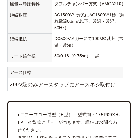
ダブルチャンバー方式（AMCA210）
風量～静圧特性
AC1500V/1分又はAC1800V/1秒（漏
絶縁耐圧
れ電流0.5mA以下、常温・常湿、
50Hz）
DC500Vメガーにて100MΩ以上（常
絶縁抵抗
温・常湿）
30/0.18（0.75sq） 黒
リード線仕様
アース仕様
200V級のみアースタップにアースネジ取付け
●エアーフロー逆型（H型） 型式例：175P09XH-
TP ※型式に「H」がつきます。詳細はお問合わ
せください。
※本品は人体が触れることのできない構造にてご