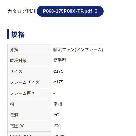
カタログPDF
P068-175P09X-TP.pdf
規格
分類
軸流ファン(ノンフレーム)
標準型
環境対策
φ175
サイズ
φ175
フレームサイズ
-
フレーム厚さ
単相
相
AC
電源
200
電圧 [V]