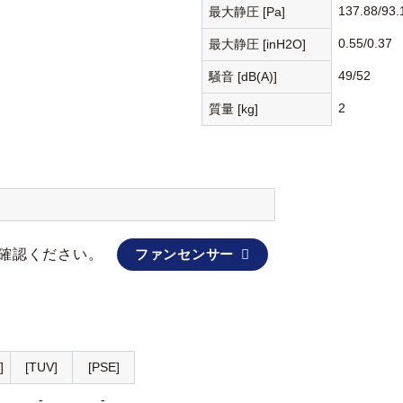
137.88/93.
最大静圧 [Pa]
0.55/0.37
最大静圧 [inH2O]
49/52
騒音 [dB(A)]
2
質量 [kg]
確認ください。
ファンセンサー
]
[TUV]
[PSE]
-
-