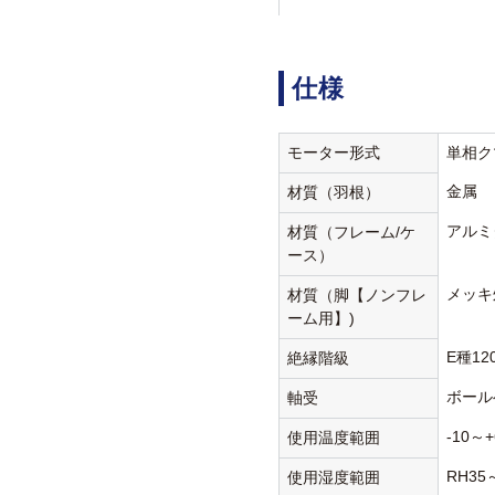
仕様
モーター形式
単相ク
金属
材質（羽根）
アルミ
材質（フレーム/ケ
ース）
メッキ
材質（脚【ノンフレ
ーム用】)
E種12
絶縁階級
ボール
軸受
-10～+
使用温度範囲
RH35
使用湿度範囲