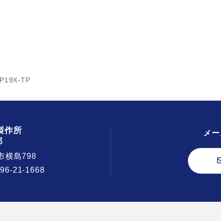
P19X-TP
製作所
メー
部
市横島798
296-21-1668