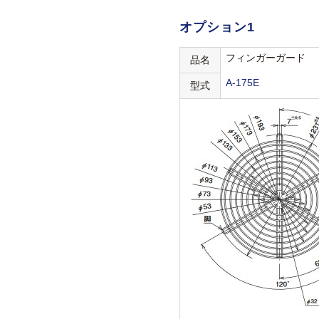
オプション1
フィンガーガード
品名
A-175E
型式