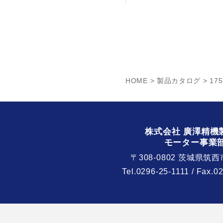
HOME
>
製品カタログ
> 175
株式会社 廣澤精機
モーター事業
〒308-0802 茨城県筑西
Tel.
0296-25-1111
/ Fax.0