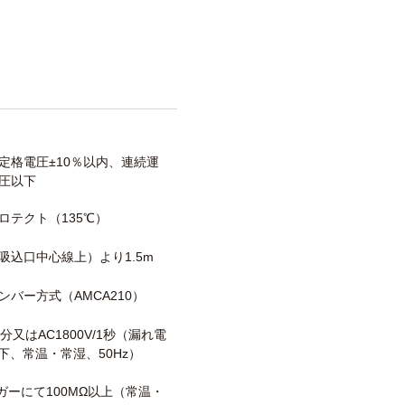
定格電圧±10％以内、連続運
圧以下
ロテクト（135℃）
吸込口中心線上）より1.5m
ンバー方式（AMCA210）
/1分又はAC1800V/1秒（漏れ電
以下、常温・常湿、50Hz）
メガーにて100MΩ以上（常温・