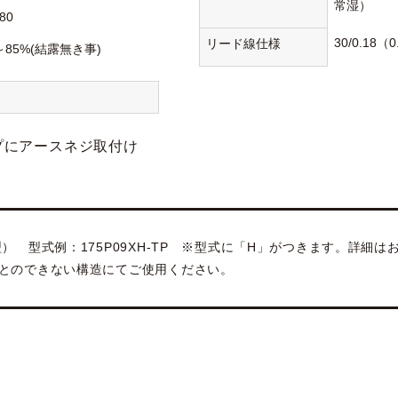
常湿）
80
30/0.18（
リード線仕様
～85%(結露無き事)
プにアースネジ取付け
） 型式例：175P09XH-TP ※型式に「H」がつきます。詳細
とのできない構造にてご使用ください。