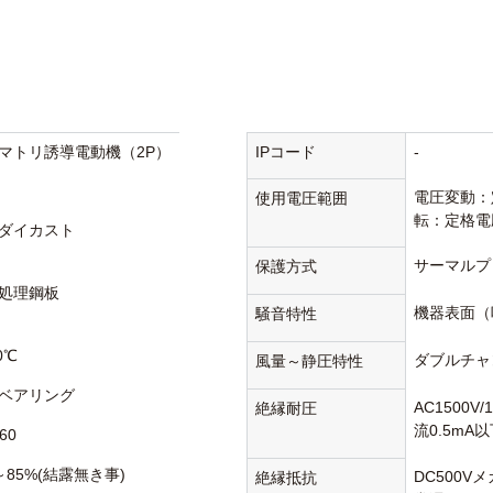
マトリ誘導電動機（2P）
IPコード
-
電圧変動：
使用電圧範囲
転：定格電
ダイカスト
サーマルプ
保護方式
処理鋼板
機器表面（
騒音特性
0℃
ダブルチャ
風量～静圧特性
ベアリング
AC1500V
絶縁耐圧
流0.5mA
60
～85%(結露無き事)
DC500V
絶縁抵抗