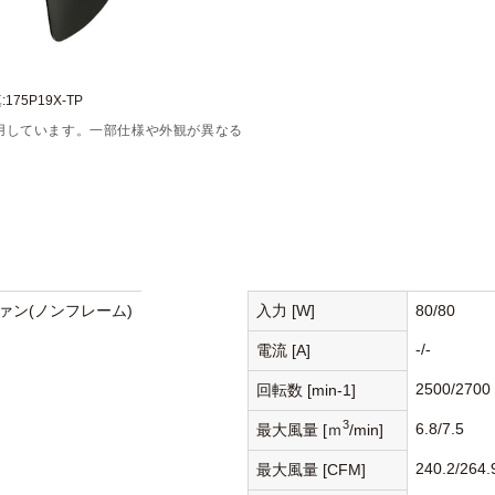
175P19X-TP
用しています。一部仕様や外観が異なる
ァン(ノンフレーム)
入力 [W]
80/80
-/-
電流 [A]
2500/2700
回転数 [min-1]
3
6.8/7.5
最大風量 [ｍ
/min]
240.2/264.
最大風量 [CFM]