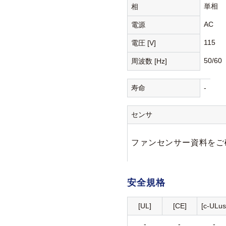
単相
相
AC
電源
115
電圧 [V]
50/60
周波数 [Hz]
寿命
-
センサ
ファンセンサー資料をご
安全規格
[UL]
[CE]
[c-ULus
-
-
-