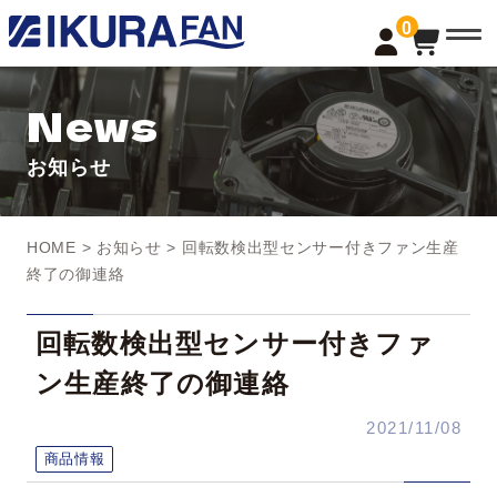
t
0
o
g
g
l
News
e
n
a
お知らせ
v
i
g
a
t
HOME
>
お知らせ
> 回転数検出型センサー付きファン生産
i
o
終了の御連絡
n
回転数検出型センサー付きファ
ン生産終了の御連絡
2021/11/08
商品情報