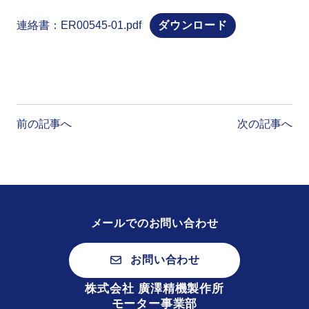
連絡書：ER00545-01.pdf
ダウンロード
投
稿
ナ
前の記事へ
次の記事へ
ビ
ゲ
ー
シ
ョ
ン
メールでのお問い合わせ
お問い合わせ
株式会社 廣澤精機製作所
モーター事業部