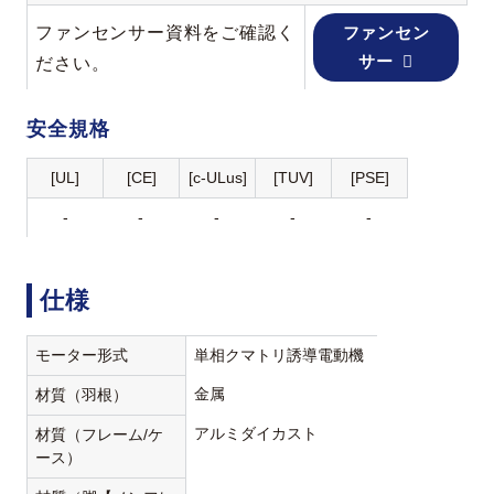
ファンセンサー資料をご確認く
ファンセン
サー
ださい。
安全規格
[UL]
[CE]
[c-ULus]
[TUV]
[PSE]
-
-
-
-
-
仕様
モーター形式
単相クマトリ誘導電動機
金属
材質（羽根）
アルミダイカスト
材質（フレーム/ケ
ース）