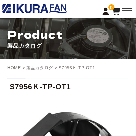
t
0
o
g
g
l
Product
e
n
a
製品カタログ
v
i
g
a
t
HOME
>
製品カタログ
> S7956Ｋ-TP-OT1
i
o
n
S7956Ｋ-TP-OT1