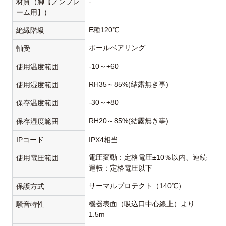
-
材質（脚【ノンフレ
ーム用】)
E種120℃
絶縁階級
ボールベアリング
軸受
-10～+60
使用温度範囲
RH35～85%(結露無き事)
使用湿度範囲
-30～+80
保存温度範囲
RH20～85%(結露無き事)
保存湿度範囲
IPコード
IPX4相当
電圧変動：定格電圧±10％以内、連続
使用電圧範囲
運転：定格電圧以下
サーマルプロテクト（140℃）
保護方式
機器表面（吸込口中心線上）より
騒音特性
1.5m