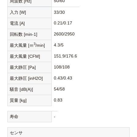
50/60
周波数 [Hz]
入力 [W]
33/30
0.21/0.17
電流 [A]
2600/2950
回転数 [min-1]
3
4.3/5
最大風量 [ｍ
/min]
151.9/176.6
最大風量 [CFM]
108/108
最大静圧 [Pa]
0.43/0.43
最大静圧 [inH2O]
54/58
騒音 [dB(A)]
0.83
質量 [kg]
寿命
-
センサ