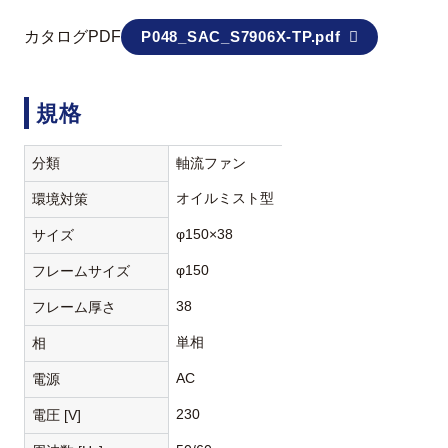
カタログPDF
P048_SAC_S7906X-TP.pdf
規格
分類
軸流ファン
オイルミスト型
環境対策
φ150×38
サイズ
φ150
フレームサイズ
38
フレーム厚さ
単相
相
AC
電源
230
電圧 [V]