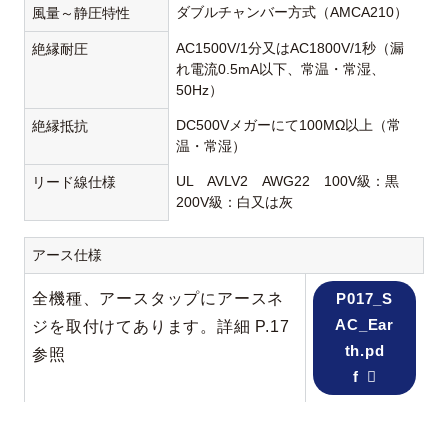
ダブルチャンバー方式（AMCA210）
風量～静圧特性
AC1500V/1分又はAC1800V/1秒（漏
絶縁耐圧
れ電流0.5mA以下、常温・常湿、
50Hz）
DC500Vメガーにて100MΩ以上（常
絶縁抵抗
温・常湿）
UL AVLV2 AWG22 100V級：黒
リード線仕様
200V級：白又は灰
アース仕様
全機種、アースタップにアースネ
P017_S
AC_Ear
ジを取付けてあります。詳細 P.17
th.pd
参照
f