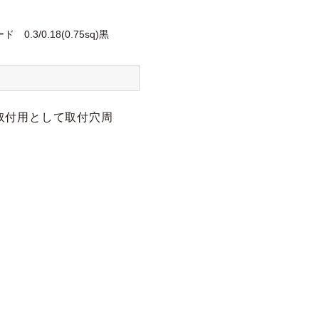
 0.3/0.18(0.75sq)黒
取付用として取付穴周