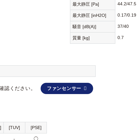
44.2/47.5
最大静圧 [Pa]
0.17/0.19
最大静圧 [inH2O]
37/40
騒音 [dB(A)]
0.7
質量 [kg]
確認ください。
ファンセンサー
]
[TUV]
[PSE]
-
◯