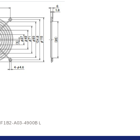
HF1B2-A03-4900BＬ