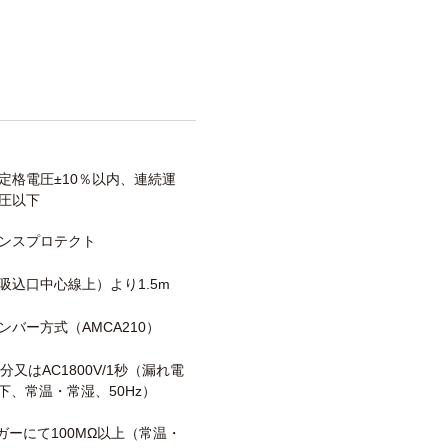
定格電圧±10％以内、連続運
圧以下
ンスプロテクト
吸込口中心線上）より1.5m
ンバー方式（AMCA210）
/1分又はAC1800V/1秒（漏れ電
以下、常温・常湿、50Hz）
メガーにて100MΩ以上（常温・