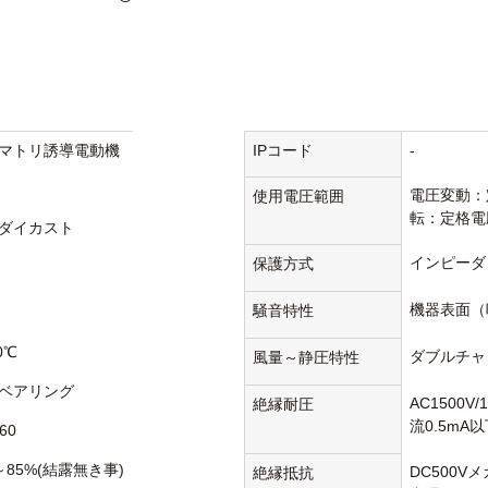
マトリ誘導電動機
IPコード
-
電圧変動：
使用電圧範囲
転：定格電
ダイカスト
インピーダ
保護方式
機器表面（
騒音特性
0℃
ダブルチャ
風量～静圧特性
ベアリング
AC1500V
絶縁耐圧
流0.5mA
60
～85%(結露無き事)
DC500V
絶縁抵抗