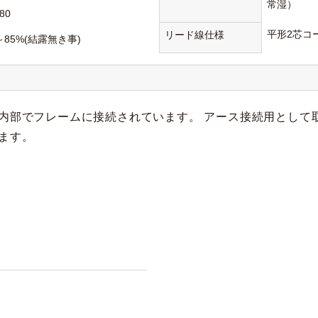
常湿）
80
平形2芯コード
リード線仕様
～85%(結露無き事)
内部でフレームに接続されています。 アース接続用として
ます。