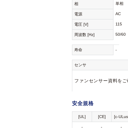
単相
相
AC
電源
115
電圧 [V]
50/60
周波数 [Hz]
寿命
-
センサ
ファンセンサー資料をご
安全規格
[UL]
[CE]
[c-ULus
-
-
-