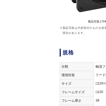
製品写真:LTHF
※製品写真は代表型式のものを使
場合があります。
規格
分類
軸流フ
リード
環境対策
□120×
サイズ
□120
フレームサイズ
38
フレーム厚さ