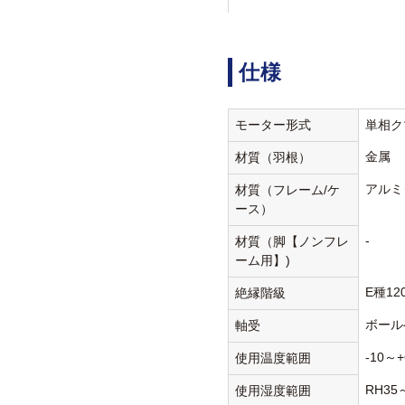
仕様
モーター形式
単相ク
金属
材質（羽根）
アルミ
材質（フレーム/ケ
ース）
-
材質（脚【ノンフレ
ーム用】)
E種12
絶縁階級
ボール
軸受
-10～+
使用温度範囲
RH35
使用湿度範囲