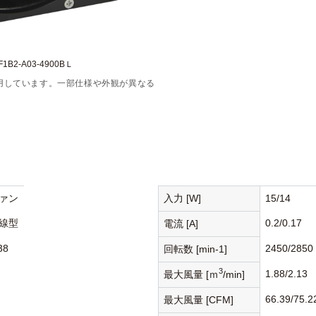
1B2-A03-4900BＬ
用しています。一部仕様や外観が異なる
ァン
入力 [W]
15/14
線型
0.2/0.17
電流 [A]
38
2450/2850
回転数 [min-1]
3
1.88/2.13
最大風量 [ｍ
/min]
66.39/75.2
最大風量 [CFM]