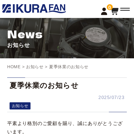
t
0
o
g
g
l
News
e
n
a
お知らせ
v
i
g
a
t
HOME
>
お知らせ
> 夏季休業のお知らせ
i
o
n
夏季休業のお知らせ
2025/07/23
お知らせ
平素より格別のご愛顧を賜り、誠にありがとうござ
います。